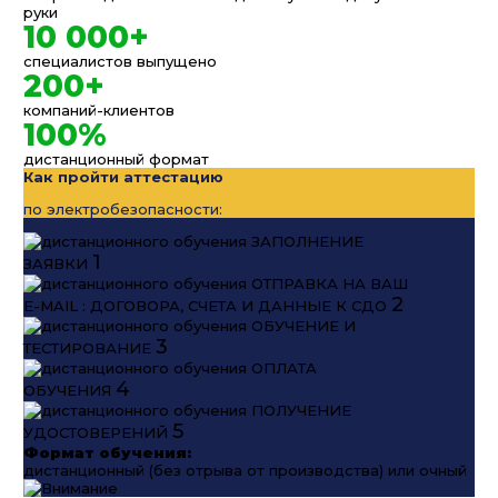
руки
10 000+
специалистов выпущено
200+
компаний-клиентов
100%
дистанционный формат
Как пройти аттестацию
по электробезопасности:
ЗАПОЛНЕНИЕ
1
ЗАЯВКИ
ОТПРАВКА НА ВАШ
2
E-MAIL : ДОГОВОРА, СЧЕТА И ДАННЫЕ К СДО
ОБУЧЕНИЕ И
3
ТЕСТИРОВАНИЕ
ОПЛАТА
4
ОБУЧЕНИЯ
ПОЛУЧЕНИЕ
5
УДОСТОВЕРЕНИЙ
Формат обучения:
дистанционный (без отрыва от производства) или очный