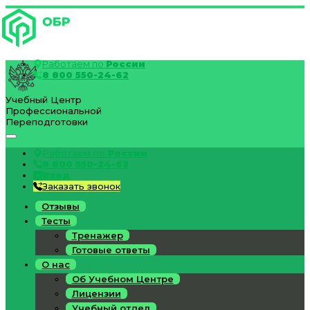
Работаем по
России
8 800 550-24-62
Учебный Центр
Профессиональной
Переподготовки
Работаем по
России
8 800 550-24-62
Вход
Заказать звонок
Отзывы
Тесты
Тренажер
Готовые ответы
О нас
Об Учебном Центре
Лицензии
Учебный отдел