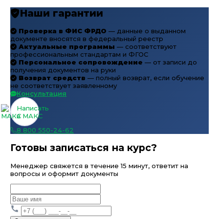
Наши гарантии
Проверка в ФИС ФРДО
— данные о выданном
документе вносятся в федеральный реестр
Актуальные программы
— соответствуют
профессиональным стандартам и ФГОС
Персональное сопровождение
— от записи до
получения документов на руки
Возврат средств
— полный возврат, если обучение
не соответствует заявленному
Консультация
Написать
в МАКС
8 800 550-24-62
Готовы записаться на курс?
Менеджер свяжется в течение 15 минут, ответит на
вопросы и оформит документы