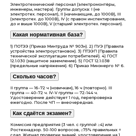
Электротехнический персонал (электромонтёры,
инженеры, мастера). Группы допуска: I (не
электротех. персонал), II (начинающие, до 1000В), III
(электротех. до 1000В), IV (с правом инспектирования,
до и выше 1000В), V (старший электротех. персонал).
Какая нормативная база?
1) ПОТЭЭ (Приказ Минтруда № 903н). 2) ПУЭ (Правила
устройства электроустановок). 3) ПТЭЭП (Правила
технической эксплуатации потребителей). 4) ГОСТ
12.1.030 (защитное заземление). 5) ГОСТ 12.1.038
(предельные напряжения). 6) Приказ Минэнерго № 6.
Сколько часов?
II группа — 16-72 ч (новичкам), 16 ч (повторно). III
группа — 40-72 ч. IV-V группы — 72-144 ч.
Удостоверение действует 1 год, перепроверка
ежегодно. После ЧП — внеочередная.
Как сдаётся экзамен?
Комиссия предприятия (3 чел. с группой ≥4) или
Ростехнадзор. 50-100 вопросов, ≥75% правильных =
сдал. Журнал проверки знаний, удостоверение на 1