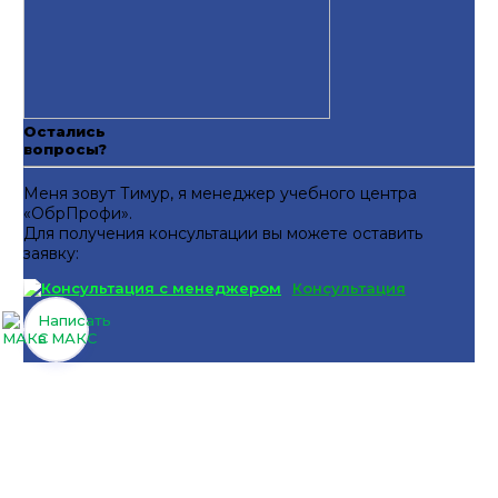
Остались
вопросы?
Меня зовут Тимур, я менеджер учебного центра
«ОбрПрофи».
Для получения консультации вы можете оставить
заявку:
Консультация
Написать
в МАКС