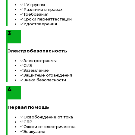
I-V группы
Различия в правах
Требования
Сроки переаттестации
Удостоверения
3
Электробезопасность
Электротравмы
СИЗ
Заземление
Защитные ограждения
Знаки безопасности
4
Первая помощь
Освобождение от тока
СЛР
Ожоги от электричества
Эвакуация