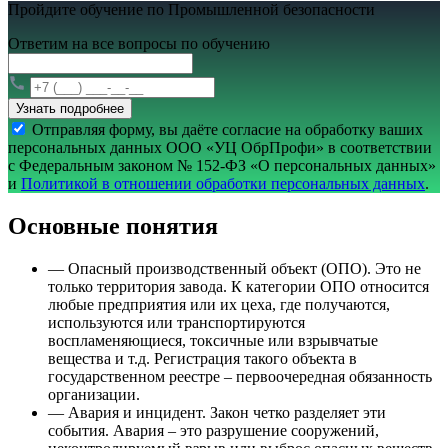
Пройдите обучение по Промышленной безопасности
Ответим на все вопросы по обучению
Узнать подробнее
Отправляя форму, вы даёте согласие на обработку ваших
персональных данных ООО «УЦ ОбрПрофи» в соответствии
с Федеральным законом № 152-ФЗ «О персональных данных»
и
Политикой в отношении обработки персональных данных
.
Основные понятия
—
Опасный производственный объект (ОПО). Это не
только территория завода. К категории ОПО относится
любые предприятия или их цеха, где получаются,
используются или транспортируются
воспламеняющиеся, токсичные или взрывчатые
вещества и т.д. Регистрация такого объекта в
государственном реестре – первоочередная обязанность
организации.
—
Авария и инцидент. Закон четко разделяет эти
события. Авария – это разрушение сооружений,