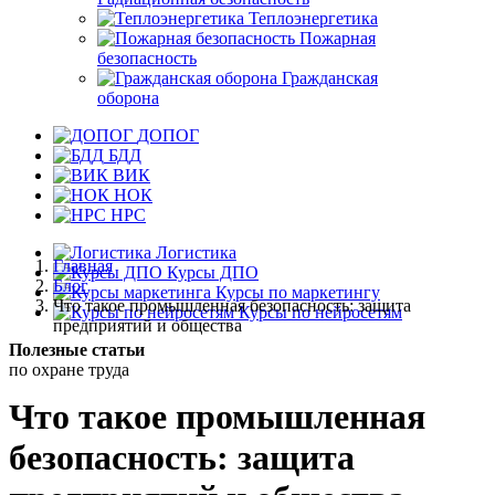
Теплоэнергетика
Пожарная
безопасность
Гражданская
оборона
ДОПОГ
БДД
ВИК
НОК
НРС
Логистика
Главная
Курсы ДПО
Блог
Курсы по маркетингу
Что такое промышленная безопасность: защита
Курсы по нейросетям
предприятий и общества
Полезные
статьи
по охране
труда
Что такое промышленная
безопасность: защита