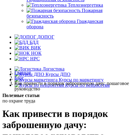
Теплоэнергетика
Пожарная
безопасность
Гражданская
оборона
ДОПОГ
БДД
ВИК
НОК
НРС
Логистика
Главная
Курсы ДПО
Блог
Курсы по маркетингу
Как привести в порядок заброшенную дачу: пошаговое
Курсы по нейросетям
руководство
Полезные
статьи
по охране
труда
Как привести в порядок
заброшенную дачу: