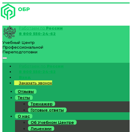
Работаем по
России
8 800 550-24-62
Учебный Центр
Профессиональной
Переподготовки
Работаем по
России
8 800 550-24-62
Вход
Заказать звонок
Отзывы
Тесты
Тренажер
Готовые ответы
О нас
Об Учебном Центре
Лицензии