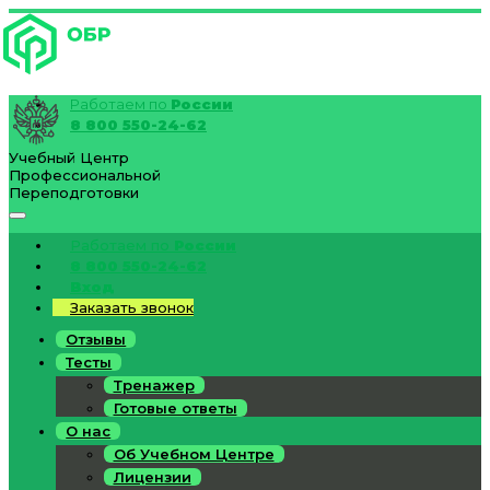
Работаем по
России
8 800 550-24-62
Учебный Центр
Профессиональной
Переподготовки
Работаем по
России
8 800 550-24-62
Вход
Заказать звонок
Отзывы
Тесты
Тренажер
Готовые ответы
О нас
Об Учебном Центре
Лицензии