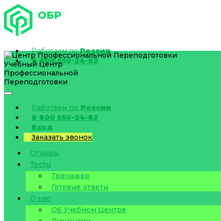
Работаем по
России
8 800 550-24-62
Учебный Центр
Профессиональной
Переподготовки
Работаем по
России
8 800 550-24-62
Вход
Заказать звонок
Отзывы
Тесты
Тренажер
Готовые ответы
О нас
Об Учебном Центре
Лицензии