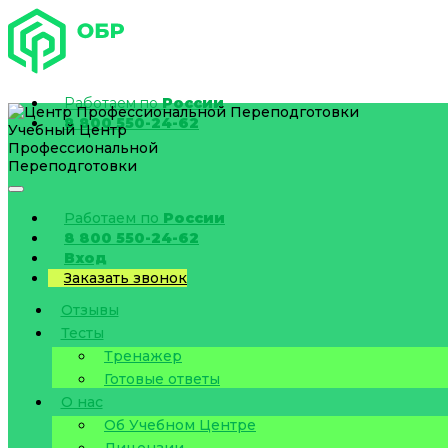
Работаем по
России
8 800 550-24-62
Учебный Центр
Профессиональной
Переподготовки
Работаем по
России
8 800 550-24-62
Вход
Заказать звонок
Отзывы
Тесты
Тренажер
Готовые ответы
О нас
Об Учебном Центре
Лицензии