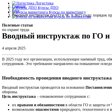
Логистика
Главная
Курсы ДПО
Блог
Курсы по маркетингу
Вводный инструктаж по ГО и ЧС в 2025 году: порядок п
Курсы по нейросетям
Полезные
статьи
по охране
труда
Вводный инструктаж по ГО и Ч
4 апреля 2025
В 2025 году все организации, использующие наемный труд, о
сотрудников. Это требование направлено на повышение осведо
Необходимость проведения вводного инструктажа
Вводный инструктаж проводится на основании
Постановления
обороны.
Цель инструктажа
– ознакомление сотрудников с:
их
правами и обязанностями
в области ГО и защиты от 
возможными
опасностями
природного, техногенного и в