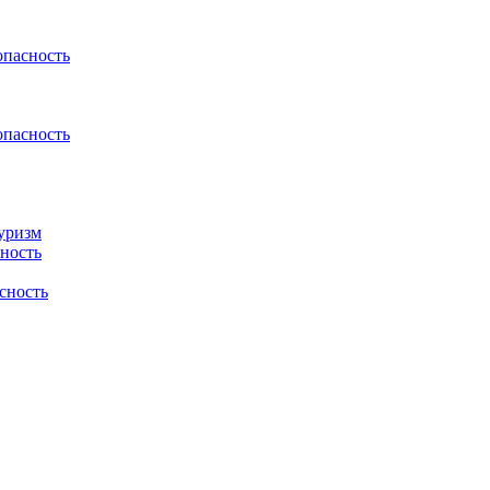
пасность
пасность
туризм
сность
сность