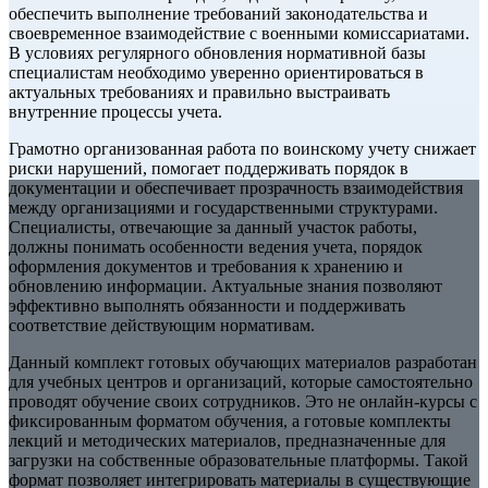
обеспечить выполнение требований законодательства и
своевременное взаимодействие с военными комиссариатами.
В условиях регулярного обновления нормативной базы
специалистам необходимо уверенно ориентироваться в
актуальных требованиях и правильно выстраивать
внутренние процессы учета.
Грамотно организованная работа по воинскому учету снижает
риски нарушений, помогает поддерживать порядок в
документации и обеспечивает прозрачность взаимодействия
между организациями и государственными структурами.
Специалисты, отвечающие за данный участок работы,
должны понимать особенности ведения учета, порядок
оформления документов и требования к хранению и
обновлению информации. Актуальные знания позволяют
эффективно выполнять обязанности и поддерживать
соответствие действующим нормативам.
Данный комплект готовых обучающих материалов разработан
для учебных центров и организаций, которые самостоятельно
проводят обучение своих сотрудников. Это не онлайн-курсы с
фиксированным форматом обучения, а готовые комплекты
лекций и методических материалов, предназначенные для
загрузки на собственные образовательные платформы. Такой
формат позволяет интегрировать материалы в существующие