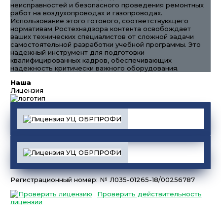
неисправностей и безопасного проведения ремонтных
работ на воздухопроводах и газопроводах.
Использование этого готового, соответствующего
нормативам Ростехнадзора контента освобождает
ваших технических специалистов от сложной задачи
самостоятельной разработки учебной программы. Это
надежный инструмент для подготовки
квалифицированных кадров, обеспечивающих
надежность критически важного оборудования.
Наша
Лицензия
Регистрационный номер: № Л035-01265-18/00256787
Проверить действительность
лицензии