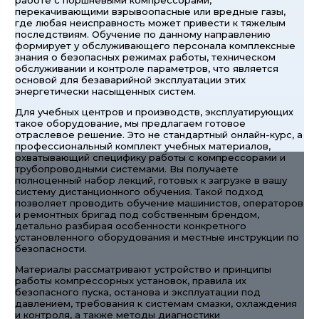
перекачивающими взрывоопасные или вредные газы,
где любая неисправность может привести к тяжелым
последствиям. Обучение по данному направлению
формирует у обслуживающего персонала комплексные
знания о безопасных режимах работы, техническом
обслуживании и контроле параметров, что является
основой для безаварийной эксплуатации этих
энергетически насыщенных систем.
Для учебных центров и производств, эксплуатирующих
такое оборудование, мы предлагаем готовое
отраслевое решение. Это не стандартный онлайн-курс, а
профессиональный комплект учебных материалов,
охватывающий специфику работы с компрессорами и
трубопроводными системами. Вы получаете
полноценный набор лекций, готовых к загрузке в вашу
систему дистанционного обучения. Такой подход
позволяет проводить обучение машинистов, операторов
и ремонтных бригад под собственным брендом,
детально разбирая особенности конкретного
установленного оборудования и местные инструкции по
безопасности.
Материалы рассматривают устройство и принципы
работы компрессорных установок, правила их
безопасного пуска, останова и эксплуатации под
давлением, требования к системам смазки, охлаждения
и контроля, а также методы диагностики