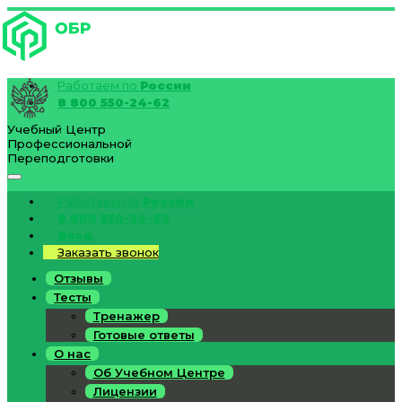
Работаем по
России
8 800 550-24-62
Учебный Центр
Профессиональной
Переподготовки
Работаем по
России
8 800 550-24-62
Вход
Заказать звонок
Отзывы
Тесты
Тренажер
Готовые ответы
О нас
Об Учебном Центре
Лицензии