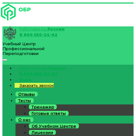
Работаем по
России
8 800 550-24-62
Учебный Центр
Профессиональной
Переподготовки
Работаем по
России
8 800 550-24-62
Вход
Заказать звонок
Отзывы
Тесты
Тренажер
Готовые ответы
О нас
Об Учебном Центре
Лицензии