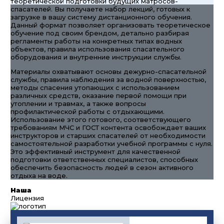
теоретической подготовки будущих матросов-
спасателей. Вы получаете набор лекций, готовых к
загрузке в вашу систему дистанционного обучения.
Данный формат позволяет организовать теоретическое
обучение под своим брендом, детально разбирая
регламенты работы на конкретных типах водных
объектов, правила использования спасательного
оборудования и внутренние инструкции службы.
Материалы охватывают основы дежурно-спасательной
службы, правила наблюдения за водной поверхностью,
методы спасения утопающих с использованием
различных средств, оказание первой помощи при
утоплении и травмах, а также вопросы
профилактической работы с отдыхающими.
Использование этого готового, соответствующего
требованиям МЧС и ГОСТ контента освобождает ваших
инструкторов и старших спасателей от необходимости
самостоятельной разработки учебной программы с нуля.
Это эффективный инструмент для качественной
подготовки ответственных специалистов, способных
обеспечить безопасность людей в сезон активного
отдыха на воде.
Наша
Лицензия