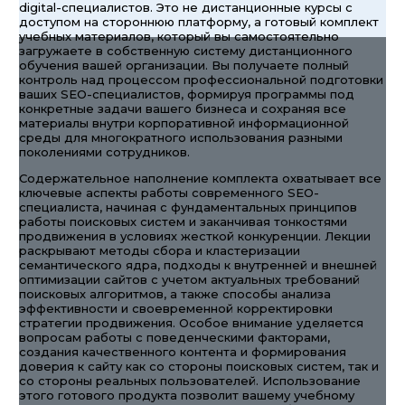
digital-специалистов. Это не дистанционные курсы с
доступом на стороннюю платформу, а готовый комплект
учебных материалов, который вы самостоятельно
загружаете в собственную систему дистанционного
обучения вашей организации. Вы получаете полный
контроль над процессом профессиональной подготовки
ваших SEO-специалистов, формируя программы под
конкретные задачи вашего бизнеса и сохраняя все
материалы внутри корпоративной информационной
среды для многократного использования разными
поколениями сотрудников.
Содержательное наполнение комплекта охватывает все
ключевые аспекты работы современного SEO-
специалиста, начиная с фундаментальных принципов
работы поисковых систем и заканчивая тонкостями
продвижения в условиях жесткой конкуренции. Лекции
раскрывают методы сбора и кластеризации
семантического ядра, подходы к внутренней и внешней
оптимизации сайтов с учетом актуальных требований
поисковых алгоритмов, а также способы анализа
эффективности и своевременной корректировки
стратегии продвижения. Особое внимание уделяется
вопросам работы с поведенческими факторами,
создания качественного контента и формирования
доверия к сайту как со стороны поисковых систем, так и
со стороны реальных пользователей. Использование
этого готового продукта позволит вашему учебному