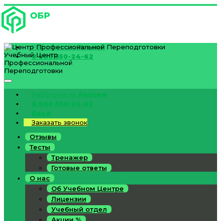
Работаем по
России
Учебный Центр
8 800 550-24-62
Профессиональной
Переподготовки
Работаем по
России
8 800 550-24-62
Вход
Заказать звонок
Отзывы
Тесты
Тренажер
Готовые ответы
О нас
Об Учебном Центре
Лицензии
Учебный отдел
Акции %