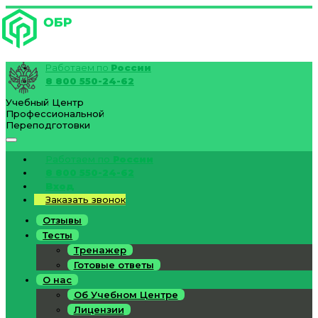
Работаем по
России
8 800 550-24-62
Учебный Центр
Профессиональной
Переподготовки
Работаем по
России
8 800 550-24-62
Вход
Заказать звонок
Отзывы
Тесты
Тренажер
Готовые ответы
О нас
Об Учебном Центре
Лицензии