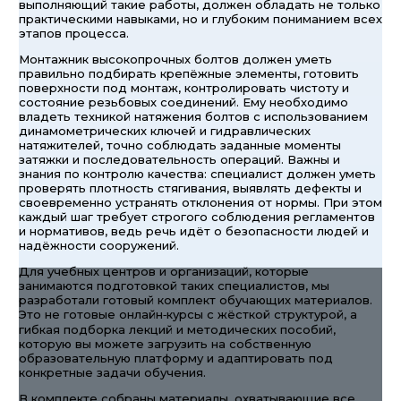
выполняющий такие работы, должен обладать не только
практическими навыками, но и глубоким пониманием всех
этапов процесса.
Монтажник высокопрочных болтов должен уметь
правильно подбирать крепёжные элементы, готовить
поверхности под монтаж, контролировать чистоту и
состояние резьбовых соединений. Ему необходимо
владеть техникой натяжения болтов с использованием
динамометрических ключей и гидравлических
натяжителей, точно соблюдать заданные моменты
затяжки и последовательность операций. Важны и
знания по контролю качества: специалист должен уметь
проверять плотность стягивания, выявлять дефекты и
своевременно устранять отклонения от нормы. При этом
каждый шаг требует строгого соблюдения регламентов
и нормативов, ведь речь идёт о безопасности людей и
надёжности сооружений.
Для учебных центров и организаций, которые
занимаются подготовкой таких специалистов, мы
разработали готовый комплект обучающих материалов.
Это не готовые онлайн‑курсы с жёсткой структурой, а
гибкая подборка лекций и методических пособий,
которую вы можете загрузить на собственную
образовательную платформу и адаптировать под
конкретные задачи обучения.
В комплекте собраны материалы, охватывающие все