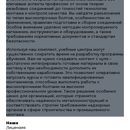
ключевые аспекты профессии: от основ теории
резьбовых соединений до тонкостей технологии
монтажа и контроля качества. Вы найдёте разъяснения
по типам высокопрочных болтов, особенностям их
применения, правилам подготовки и сборки соединений.
Особое внимание уделено методам контролируемого
натяжения, инструментам и оборудованию, а также
требованиям нормативных документов и стандартам
безопасности.
Используя наш комплект, учебные центры могут
существенно сократить время на разработку программы
обучения. Вам не нужно создавать контент с нуля –
достаточно интегрировать готовые материалы в свою
систему и при необходимости дополнить их
собственными наработками. Это позволяет оперативно
запускать курсы и готовить квалифицированных
монтажников, способных выполнять работы с
высокопрочными болтами на высоком
профессиональном уровне. Такое решение особенно
ценно для организаций, которые стремятся
обеспечивать надёжность металлоконструкций и
соответствовать строгим требованиям надзорных
органов в сфере строительства и промышленного
монтажа.
Наша
Лицензия