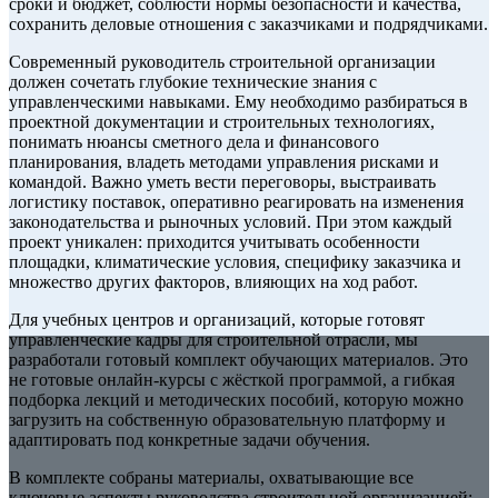
сроки и бюджет, соблюсти нормы безопасности и качества,
сохранить деловые отношения с заказчиками и подрядчиками.
Современный руководитель строительной организации
должен сочетать глубокие технические знания с
управленческими навыками. Ему необходимо разбираться в
проектной документации и строительных технологиях,
понимать нюансы сметного дела и финансового
планирования, владеть методами управления рисками и
командой. Важно уметь вести переговоры, выстраивать
логистику поставок, оперативно реагировать на изменения
законодательства и рыночных условий. При этом каждый
проект уникален: приходится учитывать особенности
площадки, климатические условия, специфику заказчика и
множество других факторов, влияющих на ход работ.
Для учебных центров и организаций, которые готовят
управленческие кадры для строительной отрасли, мы
разработали готовый комплект обучающих материалов. Это
не готовые онлайн‑курсы с жёсткой программой, а гибкая
подборка лекций и методических пособий, которую можно
загрузить на собственную образовательную платформу и
адаптировать под конкретные задачи обучения.
В комплекте собраны материалы, охватывающие все
ключевые аспекты руководства строительной организацией: