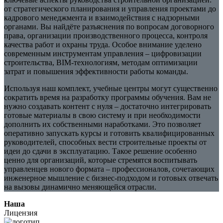
от стратегического планирования и управления проектами до
кадрового менеджмента и взаимодействия с надзорными
органами. Вы найдёте разъяснения по вопросам договорного
права, организации производственного процесса, контроля
качества работ и охраны труда. Особое внимание уделено
современным инструментам управления – цифровизации
строительства, BIM‑технологиям, методам оптимизации
затрат и повышения эффективности работы команды.
Используя наш комплект, учебные центры могут существенно
сократить время на разработку программы обучения. Вам не
нужно создавать контент с нуля – достаточно интегрировать
готовые материалы в свою систему и при необходимости
дополнить их собственными наработками. Это позволяет
оперативно запускать курсы и готовить квалифицированных
руководителей, способных вести строительные проекты от
идеи до сдачи в эксплуатацию. Такое решение особенно
ценно для организаций, которые стремятся воспитывать
управленцев нового формата – профессионалов, сочетающих
инженерное мышление с бизнес‑подходом и готовых отвечать
на вызовы динамично меняющейся отрасли.
Наша
Лицензия