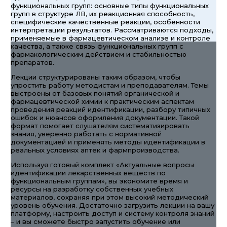
функциональных групп: основные типы функциональных
групп в структуре ЛВ, их реакционная способность,
специфические качественные реакции, особенности
интерпретации результатов. Рассматриваются подходы,
применяемые в фармацевтическом анализе и контроле
качества, а также связь функциональных групп с
фармакологическим действием и стабильностью
препаратов.
Лекции структурированы таким образом, чтобы
упростить работу методистам и преподавателям. Темы
выстроены от базовых понятий органической и
фармацевтической химии к практическим аспектам
проведения реакций идентификации, разбору типичных
ошибок и нюансов оформления документации. Такой
формат помогает слушателям систематизировать
знания, уверенно работать с нормативной
документацией и применять методы идентификации в
реальных условиях аптек и фармпроизводства.
Используя готовый комплект «Актуальные вопросы
идентификации лекарственных веществ по
функциональным группам», вы экономите время и
ресурсы на разработку собственных учебных
материалов, сохраняя при этом высокий методический
уровень обучения. Достаточно загрузить лекции на вашу
платформу, настроить доступ и систему контроля знаний
– и вы сможете быстро запустить обучение или