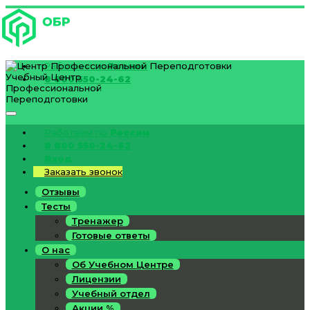
Работаем по
России
Учебный Центр
8 800 550-24-62
Профессиональной
Переподготовки
Работаем по
России
8 800 550-24-62
Вход
Заказать звонок
Отзывы
Тесты
Тренажер
Готовые ответы
О нас
Об Учебном Центре
Лицензии
Учебный отдел
Акции %