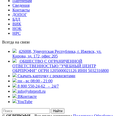
Партнерам
Сведения
Контакты
ДОПОГ
БДД
ВИК
НОК
НРС
Всегда на связи
426008, Удмуртская Республика, г. Ижевск, ул.
Кирова, зд. 172, офис 205
ОБЩЕСТВО С ОГРАНИЧЕННОЙ
ОТВЕТСТВЕННОСТЬЮ "УЧЕБНЫЙ ЦЕНТР
ОБРПРОФИ" ОГРН 1205000021126 ИНН 5032316800
Скачать карточку с реквизитами
пн - вс 08:00 - 21:00
8 800 550-24-62
- 24/7
info@obrprofi.ru
ВКонтакте
YouTube
Найти
©
ОБРПРОФИ
– Все права защищены
Поддержка
Обработка