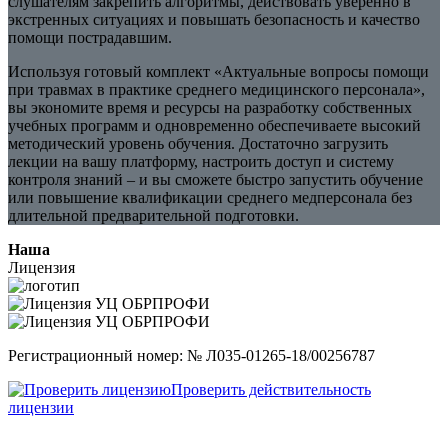
слушателям закрепить алгоритмы, действовать уверенно в
экстренных ситуациях и повышать безопасность и качество
помощи пострадавшим.
Используя готовый комплект «Актуальные вопросы помощи
при травмах в практике среднего медицинского персонала»,
вы экономите время и ресурсы на разработку собственных
учебных программ и одновременно обеспечиваете высокий
методический уровень обучения. Достаточно загрузить
лекции на вашу платформу, настроить доступ и систему
контроля знаний – и вы сможете быстро запустить обучение
или повышение квалификации среднего медперсонала без
длительной предварительной подготовки.
Наша
Лицензия
Регистрационный номер: № Л035-01265-18/00256787
Проверить действительность
лицензии