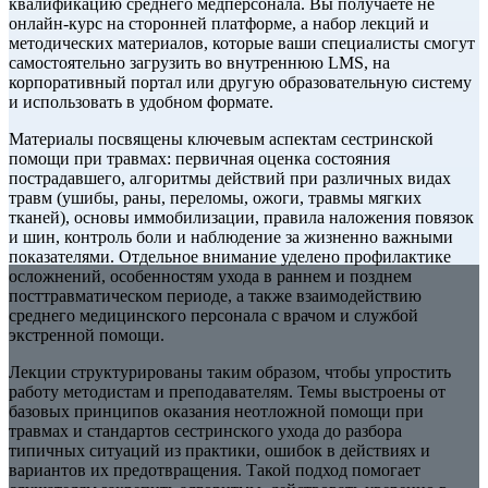
квалификацию среднего медперсонала. Вы получаете не
онлайн-курс на сторонней платформе, а набор лекций и
методических материалов, которые ваши специалисты смогут
самостоятельно загрузить во внутреннюю LMS, на
корпоративный портал или другую образовательную систему
и использовать в удобном формате.
Материалы посвящены ключевым аспектам сестринской
помощи при травмах: первичная оценка состояния
пострадавшего, алгоритмы действий при различных видах
травм (ушибы, раны, переломы, ожоги, травмы мягких
тканей), основы иммобилизации, правила наложения повязок
и шин, контроль боли и наблюдение за жизненно важными
показателями. Отдельное внимание уделено профилактике
осложнений, особенностям ухода в раннем и позднем
посттравматическом периоде, а также взаимодействию
среднего медицинского персонала с врачом и службой
экстренной помощи.
Лекции структурированы таким образом, чтобы упростить
работу методистам и преподавателям. Темы выстроены от
базовых принципов оказания неотложной помощи при
травмах и стандартов сестринского ухода до разбора
типичных ситуаций из практики, ошибок в действиях и
вариантов их предотвращения. Такой подход помогает