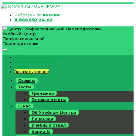
Работаем по
России
8 800 550-24-62
Учебный Центр
Профессиональной
Переподготовки
Работаем по
России
8 800 550-24-62
Вход
Заказать звонок
Отзывы
Тесты
Тренажер
Готовые ответы
О нас
Об Учебном Центре
Лицензии
Учебный отдел
Акции %