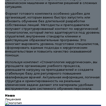
клиническом мышлении и принятии решений в сложных
ситуациях.
Формат готового комплекта особенно удобен для
организаций, которым важно быстро запустить или
обновить обучение без длительной разработки
собственных лекций. Методисты и преподаватели
получают структурированный контент по хирургической
стоматологии, который легко адаптируется под уровень
слушателей, внутренние стандарты клиники и
действующие образовательные программы. Это
помогает выровнять уровень подготовки специалистов,
сформировать единые подходы к хирургическим
вмешательствам и повысить качество оказываемой
помощи.
Используя комплект «Стоматология хирургическая», вы
упрощаете организацию учебного процесса,
уменьшаете нагрузку на преподавателей и создаете
стабильную базу для регулярного повышения
квалификации врачей. Актуальная информация, логичная
структура и ориентированность на реальные
клинические задачи делают эти материалы удобным
инструментом для системного обучения персонала.
Наша
Лицензия