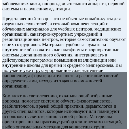
заболеваниях кожи, опорно-двигательного аппарата, нервной
системы и нарушениях адаптации.
Представленный товар – это не обычные онлайн-курсы для
отдельных слушателей, а готовый комплект лекций и
обучающих материалов для учебных центров, медицинских
организаций, санаторно-курортных учреждений и
реабилитационных центров, которые самостоятельно обучают
своих сотрудников. Материалы удобно загружать на
внутренние образовательные платформы и корпоративные
системы дистанционного обучения, интегрировать в
действующие программы повышения квалификации или
внутренние школы для врачей и среднего медперсонала. Вы
получаете уже структурированное содержательное
наполнение, а формат, длительность и расписание занятий
определяете сами, исходя из задач и возможностей
организации.
Комплект по светолечению, охватывающий избранные
вопросы, помогает системно обучать физиотерапевтов,
реабилитологов, врачей общей практики, дерматологов и
других специалистов, которые используют или планируют
использовать светотерапию в своей работе. Материалы
ориентированы на практику: разбор клинических ситуаций,
выбор оптимальных методик для конкретных групп