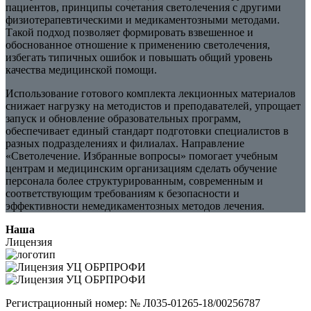
пациентов, принципы сочетания светолечения с другими
физиотерапевтическими и медикаментозными методами.
Такой подход позволяет формировать взвешенное и
обоснованное отношение к применению светолечения,
избегать типичных ошибок и повышать общий уровень
качества медицинской помощи.
Использование готового комплекта лекционных материалов
снижает нагрузку на методистов и преподавателей, упрощает
запуск и обновление образовательных программ,
обеспечивает единый стандарт подготовки специалистов в
разных подразделениях и филиалах. Направление
«Светолечение. Избранные вопросы» помогает учебным
центрам и медицинским организациям сделать обучение
персонала более структурированным, современным и
соответствующим требованиям к безопасности и
эффективности немедикаментозных методов лечения.
Наша
Лицензия
Регистрационный номер: № Л035-01265-18/00256787