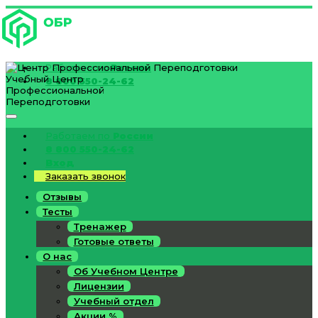
Работаем по
России
Учебный Центр
8 800 550-24-62
Профессиональной
Переподготовки
Работаем по
России
8 800 550-24-62
Вход
Заказать звонок
Отзывы
Тесты
Тренажер
Готовые ответы
О нас
Об Учебном Центре
Лицензии
Учебный отдел
Акции %