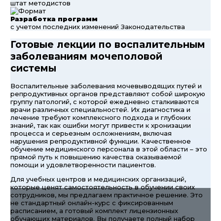
штат методистов
Разработка программ
с учетом последних изменений Законодательства
Готовые лекции по воспалительным
заболеваниям мочеполовой
системы
Воспалительные заболевания мочевыводящих путей и
репродуктивных органов представляют собой широкую
группу патологий, с которой ежедневно сталкиваются
врачи различных специальностей. Их диагностика и
лечение требуют комплексного подхода и глубоких
знаний, так как ошибки могут привести к хронизации
процесса и серьезным осложнениям, включая
нарушения репродуктивной функции. Качественное
обучение медицинского персонала в этой области – это
прямой путь к повышению качества оказываемой
помощи и удовлетворенности пациентов.
Для учебных центров и медицинских организаций,
которые ценят самостоятельность в обучении своих
сотрудников, мы предлагаем практичное решение. Это
не стандартный онлайн-курс с фиксированным
расписанием, а готовый комплект лицензионных
обучающих материалов. Вы получаете полный набор