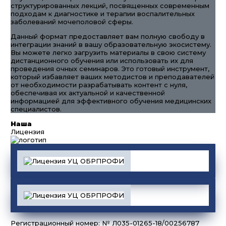
структурированных лекций, посвященных современным
подходам к диагностике и терапии воспалительных
заболеваний мочеполовой сферы.
Данный формат предоставляет вам полную свободу в
интеграции знаний в вашу образовательную экосистему.
Вы можете легко загрузить материалы в свою систему
дистанционного обучения или использовать их для
проведения очных семинаров. Это готовый инструмент,
который избавляет ваших методистов и преподавателей
от необходимости разрабатывать контент с нуля,
обеспечивая их актуальной и качественной
информацией для эффективного обучения медицинских
специалистов.
Наша
Лицензия
Регистрационный номер: № Л035-01265-18/00256787