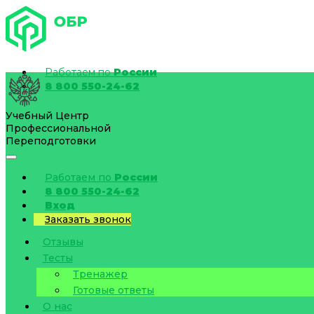
Работаем по
России
8 800 550-24-62
Учебный Центр
Профессиональной
Переподготовки
Работаем по
России
8 800 550-24-62
Вход
Заказать звонок
Отзывы
Тесты
Тренажер
Готовые ответы
О нас