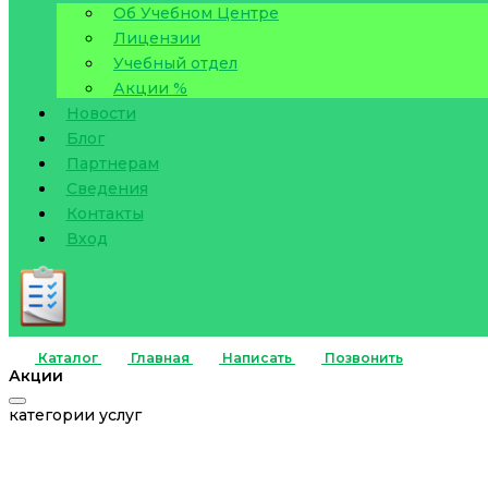
Об Учебном Центре
Лицензии
Учебный отдел
Акции %
Новости
Блог
Партнерам
Сведения
Контакты
Вход
Каталог
Главная
Написать
Позвонить
Акции
категории услуг