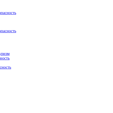
пасность
пасность
туризм
сность
сность