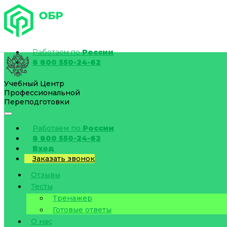
Работаем по
России
8 800 550-24-62
Учебный Центр
Профессиональной
Переподготовки
Работаем по
России
8 800 550-24-62
Вход
Заказать звонок
Отзывы
Тесты
Тренажер
Готовые ответы
О нас