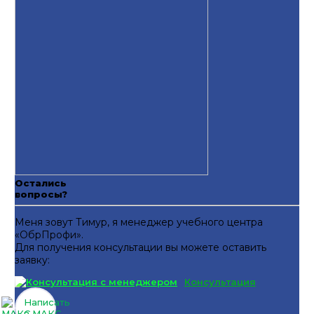
Остались
вопросы?
Меня зовут Тимур, я менеджер учебного центра
«ОбрПрофи».
Для получения консультации вы можете оставить
заявку:
Консультация
Написать
в МАКС