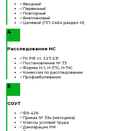
Вводный
Первичный
Повторный
Внеплановый
Целевой (ПП-2464 раздел III)
4
Расследование НС
ТК РФ ст. 227-231
Постановление № 73
Формы Н-1, Н-1ПС, Н-1ЧС
Комиссия по расследованию
Профзаболевания
5
СОУТ
ФЗ-426
Приказ № 33н (методика)
Классы условий труда
Декларация РМ