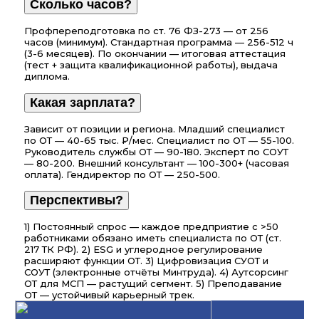
Сколько часов?
Профпереподготовка по ст. 76 ФЗ-273 — от 256
часов (минимум). Стандартная программа — 256-512 ч
(3-6 месяцев). По окончании — итоговая аттестация
(тест + защита квалификационной работы), выдача
диплома.
Какая зарплата?
Зависит от позиции и региона. Младший специалист
по ОТ — 40-65 тыс. ₽/мес. Специалист по ОТ — 55-100.
Руководитель службы ОТ — 90-180. Эксперт по СОУТ
— 80-200. Внешний консультант — 100-300+ (часовая
оплата). Гендиректор по ОТ — 250-500.
Перспективы?
1) Постоянный спрос — каждое предприятие с >50
работниками обязано иметь специалиста по ОТ (ст.
217 ТК РФ). 2) ESG и углеродное регулирование
расширяют функции ОТ. 3) Цифровизация СУОТ и
СОУТ (электронные отчёты Минтруда). 4) Аутсорсинг
ОТ для МСП — растущий сегмент. 5) Преподавание
ОТ — устойчивый карьерный трек.