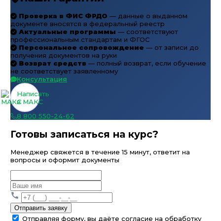
Проверка в ФИС ФРДО
— данные о выданном
документе вносятся в федеральный реестр
Актуальные программы
— соответствуют
профессиональным стандартам и ФГОС
Персональное сопровождение
— от записи до
получения документов на руки
Возврат средств
— полный возврат, если обучение
не соответствует заявленному
Консультация
Написать
в МАКС
8 800 550-24-62
Готовы записаться на курс?
Менеджер свяжется в течение 15 минут, ответит на
вопросы и оформит документы
Отправить заявку
Отправляя форму, вы даёте согласие на обработку