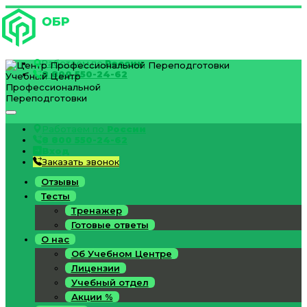
Работаем по
России
8 800 550-24-62
Учебный Центр
Профессиональной
Переподготовки
Работаем по
России
8 800 550-24-62
Вход
Заказать звонок
Отзывы
Тесты
Тренажер
Готовые ответы
О нас
Об Учебном Центре
Лицензии
Учебный отдел
Акции %