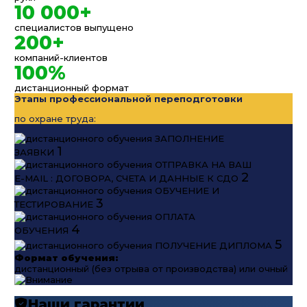
10 000+
специалистов выпущено
200+
компаний-клиентов
100%
дистанционный формат
Этапы профессиональной переподготовки
по охране труда:
ЗАПОЛНЕНИЕ
1
ЗАЯВКИ
ОТПРАВКА НА ВАШ
2
E-MAIL : ДОГОВОРА, СЧЕТА И ДАННЫЕ К СДО
ОБУЧЕНИЕ И
3
ТЕСТИРОВАНИЕ
ОПЛАТА
4
ОБУЧЕНИЯ
5
ПОЛУЧЕНИЕ ДИПЛОМА
Формат обучения:
дистанционный (без отрыва от производства) или очный
Наши гарантии