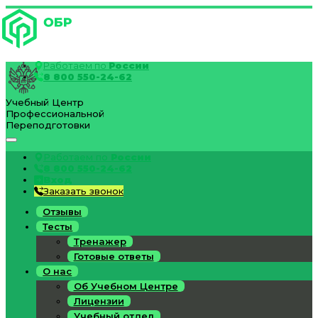
Работаем по
России
8 800 550-24-62
Учебный Центр
Профессиональной
Переподготовки
Работаем по
России
8 800 550-24-62
Вход
Заказать звонок
Отзывы
Тесты
Тренажер
Готовые ответы
О нас
Об Учебном Центре
Лицензии
Учебный отдел