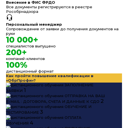
Внесение в ФИС ФРДО
Все документы регистрируются в реестре
Рособрнадзора
Персональный менеджер
Сопровождение от заявки до получения документов на
руки
10 000+
специалистов выпущено
200+
компаний-клиентов
100%
дистанционный формат
Как пройти повышение квалификации в
«ОбрПрофи»?
ЗАПОЛНЕНИЕ
1
ЗАЯВКИ
ОТПРАВКА НА ВАШ
2
E-MAIL : ДОГОВОРА, СЧЕТА И ДАННЫЕ К СДО
ОБУЧЕНИЕ И
3
ТЕСТИРОВАНИЕ
ОПЛАТА
4
ОБУЧЕНИЯ