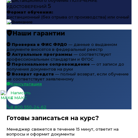
ПОЛУЧЕНИЕ
5
УДОСТОВЕРЕНИЙ
Формат обучения:
дистанционный (без отрыва от производства) или очный
Наши гарантии
Проверка в ФИС ФРДО
— данные о выданном
документе вносятся в федеральный реестр
Актуальные программы
— соответствуют
профессиональным стандартам и ФГОС
Персональное сопровождение
— от записи до
получения документов на руки
Возврат средств
— полный возврат, если обучение
не соответствует заявленному
Консультация
Написать
в МАКС
8 800 550-24-62
Готовы записаться на курс?
Менеджер свяжется в течение 15 минут, ответит на
вопросы и оформит документы