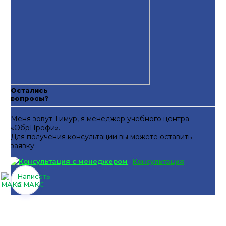
Остались
вопросы?
Меня зовут Тимур, я менеджер учебного центра
«ОбрПрофи».
Для получения консультации вы можете оставить
заявку:
Консультация
Написать
в МАКС