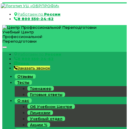
Работаем по
России
8 800 550-24-62
Учебный Центр
Профессиональной
Переподготовки
Работаем по
России
8 800 550-24-62
Вход
Заказать звонок
Отзывы
Тесты
Тренажер
Готовые ответы
О нас
Об Учебном Центре
Лицензии
Учебный отдел
Акции %