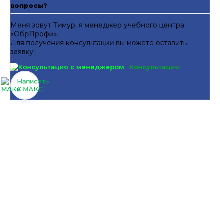
вопросы?
Меня зовут Тимур, я менеджер учебного центра
«ОбрПрофи».
Для получения консультации вы можете оставить
заявку:
Консультация
Написать
в МАКС