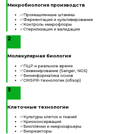
Микробиология производств
Промышленные штаммы
Ферментация и культивирование
Контроль микрофлоры
Стерилизация и валидация
2
Молекулярная биология
ПЦР и реальное время
Секвенирование (Sanger, NGS)
Биоинформатика основ
CRISPR-технологии (обзор)
3
Клеточные технологии
Культуры клеток и тканей
Криоконсервация
Биоплёнки и микрокарьеры
Биореакторы