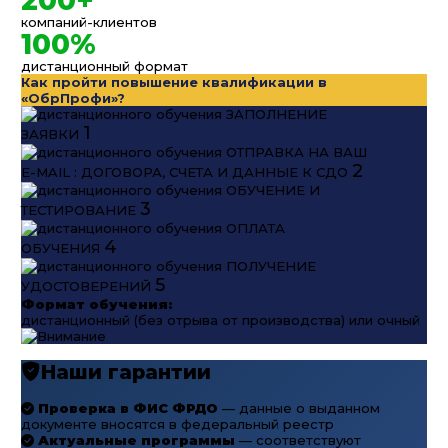
компаний-клиентов
100%
дистанционный формат
Как пройти повышение квалификации в
«ОбрПрофи»?
ЗАПОЛНЕНИЕ
1
ЗАЯВКИ
ОТПРАВКА НА ВАШ
2
E-MAIL : ДОГОВОРА, СЧЕТА И ДАННЫЕ К СДО
ОБУЧЕНИЕ И
3
ТЕСТИРОВАНИЕ
ОПЛАТА
4
ОБУЧЕНИЯ
ПОЛУЧЕНИЕ
5
УДОСТОВЕРЕНИЙ
Формат обучения:
дистанционный (без отрыва от производства) или очный
Наши гарантии
Проверка в ФИС ФРДО
— данные о выданном
документе вносятся в федеральный реестр
Актуальные программы
— соответствуют