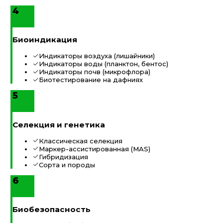
4
Биоиндикация
Индикаторы воздуха (лишайники)
Индикаторы воды (планктон, бентос)
Индикаторы почв (микрофлора)
Биотестирование на дафниях
5
Селекция и генетика
Классическая селекция
Маркер-ассистированная (MAS)
Гибридизация
Сорта и породы
6
Биобезопасность