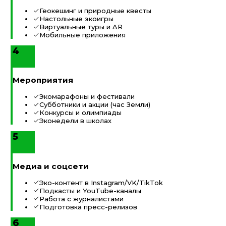
Геокешинг и природные квесты
Настольные экоигры
Виртуальные туры и AR
Мобильные приложения
4
Мероприятия
Экомарафоны и фестивали
Субботники и акции (час Земли)
Конкурсы и олимпиады
Эконедели в школах
5
Медиа и соцсети
Эко-контент в Instagram/VK/TikTok
Подкасты и YouTube-каналы
Работа с журналистами
Подготовка пресс-релизов
6