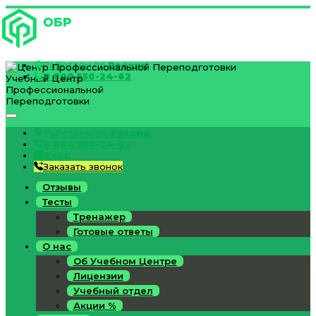
Работаем по
России
8 800 550-24-62
Учебный Центр
Профессиональной
Переподготовки
Работаем по
России
8 800 550-24-62
Вход
Заказать звонок
Отзывы
Тесты
Тренажер
Готовые ответы
О нас
Об Учебном Центре
Лицензии
Учебный отдел
Акции %