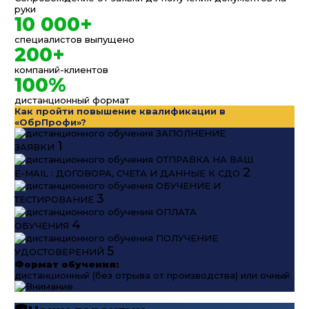
руки
10 000+
специалистов выпущено
200+
компаний-клиентов
100%
дистанционный формат
Как пройти повышение квалификации в
«ОбрПрофи»?
ЗАПОЛНЕНИЕ
1
ЗАЯВКИ
ОТПРАВКА НА ВАШ
2
E-MAIL : ДОГОВОРА, СЧЕТА И ДАННЫЕ К СДО
ОБУЧЕНИЕ И
3
ТЕСТИРОВАНИЕ
ОПЛАТА
4
ОБУЧЕНИЯ
ПОЛУЧЕНИЕ
5
УДОСТОВЕРЕНИЙ
Формат обучения:
дистанционный (без отрыва от производства) или очный