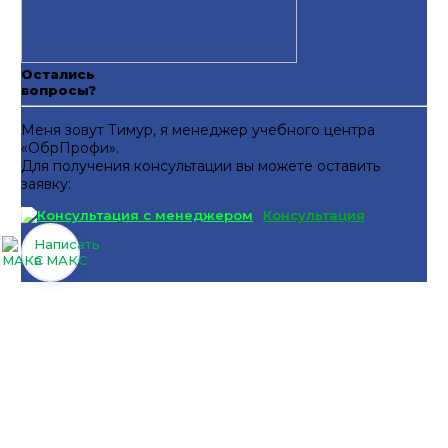
Остались
вопросы?
Меня зовут Тимур, я менеджер учебного центра
«ОбрПрофи».
Для получения консультации вы можете оставить
заявку:
Консультация
Написать
в МАКС