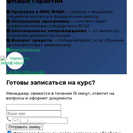
Наши гарантии
Проверка в ФИС ФРДО
— данные о выданном
документе вносятся в федеральный реестр
Актуальные программы
— соответствуют
профессиональным стандартам и ФГОС
Персональное сопровождение
— от записи до
получения документов на руки
Возврат средств
— полный возврат, если обучение
не соответствует заявленному
Консультация
Написать
в МАКС
8 800 550-24-62
Готовы записаться на курс?
Менеджер свяжется в течение 15 минут, ответит на
вопросы и оформит документы
Отправить заявку