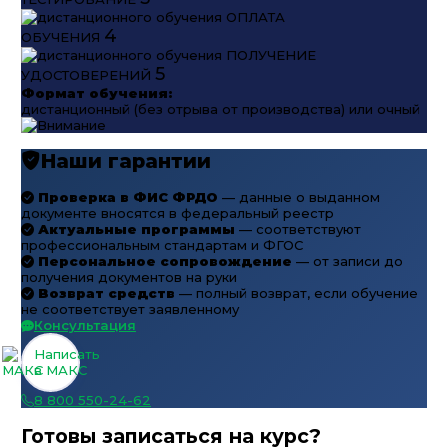
ОПЛАТА
4
ОБУЧЕНИЯ
ПОЛУЧЕНИЕ
5
УДОСТОВЕРЕНИЙ
Формат обучения:
дистанционный (без отрыва от производства) или очный
Наши гарантии
Проверка в ФИС ФРДО
— данные о выданном
документе вносятся в федеральный реестр
Актуальные программы
— соответствуют
профессиональным стандартам и ФГОС
Персональное сопровождение
— от записи до
получения документов на руки
Возврат средств
— полный возврат, если обучение
не соответствует заявленному
Консультация
Написать
в МАКС
8 800 550-24-62
Готовы записаться на курс?