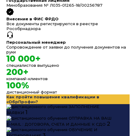
Государственная лицензия
Минобразования № Л035-01265-18/00256787
Внесение в ФИС ФРДО
Все документы регистрируются в реестре
Рособрнадзора
Персональный менеджер
Сопровождение от заявки до получения документов на
руки
10 000+
специалистов выпущено
200+
компаний-клиентов
100%
дистанционный формат
Как пройти повышение квалификации в
«ОбрПрофи»?
ЗАПОЛНЕНИЕ
1
ЗАЯВКИ
ОТПРАВКА НА ВАШ
2
E-MAIL : ДОГОВОРА, СЧЕТА И ДАННЫЕ К СДО
ОБУЧЕНИЕ И
3
ТЕСТИРОВАНИЕ