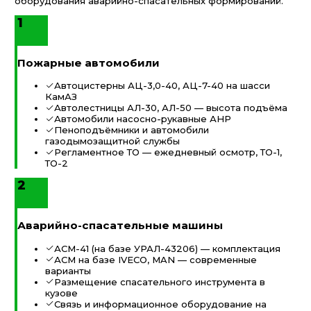
оборудования аварийно-спасательных формирований.
1
Пожарные автомобили
Автоцистерны АЦ-3,0-40, АЦ-7-40 на шасси
КамАЗ
Автолестницы АЛ-30, АЛ-50 — высота подъёма
Автомобили насосно-рукавные АНР
Пеноподъёмники и автомобили
газодымозащитной службы
Регламентное ТО — ежедневный осмотр, ТО-1,
ТО-2
2
Аварийно-спасательные машины
АСМ-41 (на базе УРАЛ-43206) — комплектация
АСМ на базе IVECO, MAN — современные
варианты
Размещение спасательного инструмента в
кузове
Связь и информационное оборудование на