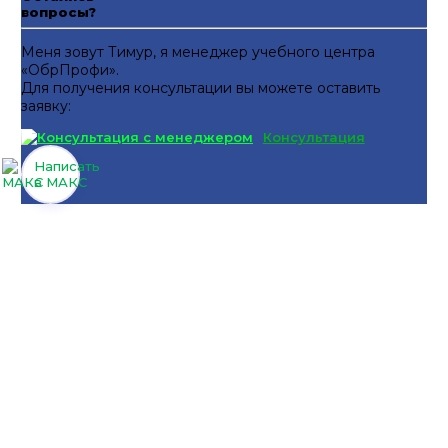
вопросы?
Меня зовут Тимур, я менеджер учебного центра
«ОбрПрофи».
Для получения консультации вы можете оставить
заявку:
Консультация
Написать
в МАКС