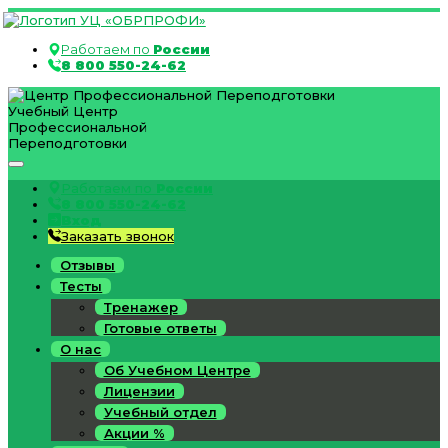
Работаем по
России
8 800 550-24-62
Учебный Центр
Профессиональной
Переподготовки
Работаем по
России
8 800 550-24-62
Вход
Заказать звонок
Отзывы
Тесты
Тренажер
Готовые ответы
О нас
Об Учебном Центре
Лицензии
Учебный отдел
Акции %