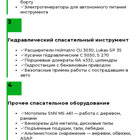
борту
Электрогенераторы для автономного питания
инструмента
3
Гидравлический спасательный инструмент
Расширители Holmatro CU 3030, Lukas SP 35
Кусачки гидравлические С 5050, S 270
Поршневые домкраты RA 4332, цилиндры
Гидростанции с бензиновым приводом
Безопасные приёмы работы с пострадавшим в
авто
4
Прочее спасательное оборудование
Мотопилы Stihl MS 461 — работа с деревом,
рамами
Бензорезы для металла, дисковые пилы
Подъёмные подушки, тали, лебёдки
Альпинистское снаряжение — верёвки, обвязки,
ASAP