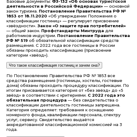
Базовые документы:
ФЗ-132 «Об основах туристской
деятельности в Российской Федерации»
— основной
закон туризма.
Постановление Правительства РФ №
1853 от 18.11.2020
«Об утверждении Положения о
классификации гостиниц» — регулирует присвоение
«звёздности».
Закон «О защите прав потребителей»
— общий закон.
Профстандарты Минтруда
для
работников индустрии.
Постановление Правительства
РФ № 519
об обязательной классификации средств
размещения. С 2022 года все гостиницы в России
обязаны проходить классификацию (присвоение
категории «звёзд»).
Что такое классификация гостиниц и зачем она?
По Постановлению Правительства РФ № 1853 все
средства размещения (гостиницы, хостелы, гостевые
дома) обязаны проходить процедуру классификации. По
итогам присваивается категория от «без звёзд» до «5
звёзд» в соответствии с критериями.
С 2022 года это
обязательная процедура
— без свидетельства о
классификации деятельность гостиницы запрещена.
Категория определяет: требования к оснащению
номерного фонда, квалификации персонала, спектру
услуг, сервису. Свидетельство выдаётся
аккредитованной классификационной комиссией на 3
года.