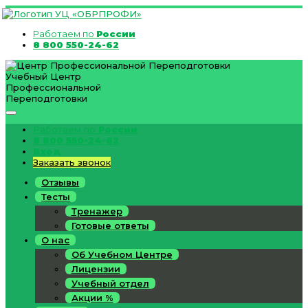
Работаем по
России
8 800 550-24-62
Учебный Центр
Профессиональной
Переподготовки
Работаем по
России
8 800 550-24-62
Вход
Заказать звонок
Отзывы
Тесты
Тренажер
Готовые ответы
О нас
Об Учебном Центре
Лицензии
Учебный отдел
Акции %