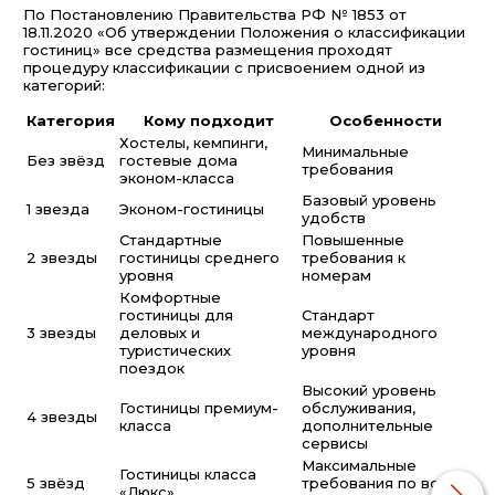
По Постановлению Правительства РФ № 1853 от
18.11.2020 «Об утверждении Положения о классификации
гостиниц» все средства размещения проходят
процедуру классификации с присвоением одной из
категорий:
Категория
Кому подходит
Особенности
Хостелы, кемпинги,
Минимальные
Без звёзд
гостевые дома
требования
эконом-класса
Базовый уровень
1 звезда
Эконом-гостиницы
удобств
Стандартные
Повышенные
2 звезды
гостиницы среднего
требования к
уровня
номерам
Комфортные
гостиницы для
Стандарт
3 звезды
деловых и
международного
туристических
уровня
поездок
Высокий уровень
Гостиницы премиум-
обслуживания,
4 звезды
класса
дополнительные
сервисы
Максимальные
Гостиницы класса
5 звёзд
требования по всем
«Люкс»