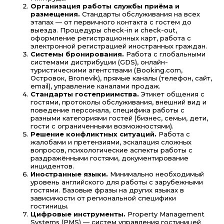
Организация работы службы приёма и
размещения.
Стандарты обслуживания на всех
этапах — от первичного контакта с гостем до
выезда. Процедуры check-in и check-out,
оформление регистрационных карт, работа с
электронной регистрацией иностранных граждан.
Системы бронирования.
Работа с глобальными
системами дистрибуции (GDS), онлайн-
туристическими агентствами (Booking.com,
Островок, Bronevik), прямые каналы (телефон, сайт,
email), управление каналами продаж.
Стандарты гостеприимства.
Этикет общения с
гостями, протоколы обслуживания, внешний вид и
поведение персонала, специфика работы с
разными категориями гостей (бизнес, семьи, дети,
гости с ограниченными возможностями).
Решение конфликтных ситуаций.
Работа с
жалобами и претензиями, эскалация сложных
вопросов, психологические аспекты работы с
раздражёнными гостями, документирование
инцидентов.
Иностранные языки.
Минимально необходимый
уровень английского для работы с зарубежными
гостями. Базовые фразы на других языках в
зависимости от региональной специфики
гостиницы.
Цифровые инструменты.
Property Management
Systems (PMS) — систем управления гостиницей