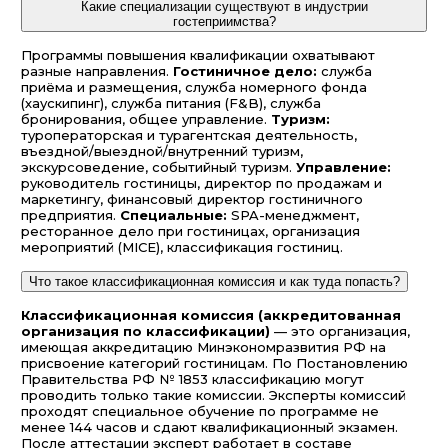
Какие специализации существуют в индустрии
гостеприимства?
Программы повышения квалификации охватывают
разные направления.
Гостиничное дело:
служба
приёма и размещения, служба номерного фонда
(хаускипинг), служба питания (F&B), служба
бронирования, общее управление.
Туризм:
туроператорская и турагентская деятельность,
въездной/выездной/внутренний туризм,
экскурсоведение, событийный туризм.
Управление:
руководитель гостиницы, директор по продажам и
маркетингу, финансовый директор гостиничного
предприятия.
Специальные:
SPA-менеджмент,
ресторанное дело при гостиницах, организация
мероприятий (MICE), классификация гостиниц.
Что такое классификационная комиссия и как туда попасть?
Классификационная комиссия (аккредитованная
организация по классификации)
— это организация,
имеющая аккредитацию Минэкономразвития РФ на
присвоение категорий гостиницам. По Постановлению
Правительства РФ № 1853 классификацию могут
проводить только такие комиссии. Эксперты комиссий
проходят специальное обучение по программе не
менее 144 часов и сдают квалификационный экзамен.
После аттестации эксперт работает в составе