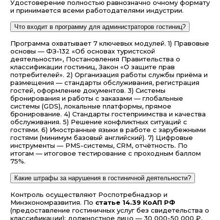
Удостоверение полностью равнозначно очному формату
и принимается всеми работодателями индустрии.
Что входит в программу для администраторов гостиниц?
Программа охватывает 7 ключевых модулей. 1) Правовые
основы — ФЗ-132 «Об основах туристской
деятельности», Постановления Правительства о
классификации гостиниц, Закон «О защите прав
потребителей». 2) Организация работы службы приёма и
размещения — стандарты обслуживания, регистрация
гостей, оформление документов. 3) Системы
бронирования и работы с заказами — глобальные
системы (GDS), локальные платформы, прямое
бронирование. 4) Стандарты гостеприимства и качества
обслуживания. 5) Решение конфликтных ситуаций с
гостями. 6) Иностранные языки в работе с зарубежными
гостями (минимум базовый английский). 7) Цифровые
инструменты — PMS-системы, CRM, отчётность. По
итогам — итоговое тестирование с проходным баллом
75%.
Какие штрафы за нарушения в гостиничной деятельности?
Контроль осуществляют Роспотребнадзор и
Минэкономразвития. По
статье 14.39 КоАП РФ
(предоставление гостиничных услуг без свидетельства о
классификации): должностное лицо — 30 000-50 000 ₽,