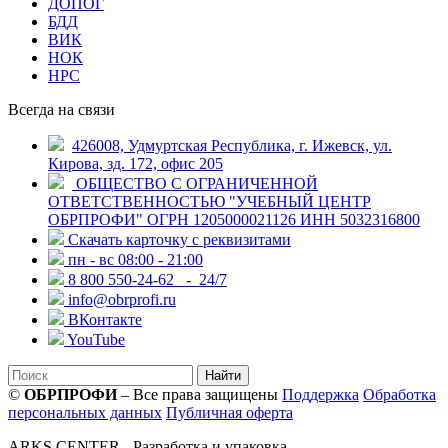
ДОПОГ
БДД
ВИК
НОК
НРС
Всегда на связи
426008, Удмуртская Республика, г. Ижевск, ул.
Кирова, зд. 172, офис 205
ОБЩЕСТВО С ОГРАНИЧЕННОЙ
ОТВЕТСТВЕННОСТЬЮ "УЧЕБНЫЙ ЦЕНТР
ОБРПРОФИ" ОГРН 1205000021126 ИНН 5032316800
Скачать карточку с реквизитами
пн - вс 08:00 - 21:00
8 800 550-24-62
- 24/7
info@obrprofi.ru
ВКонтакте
YouTube
Найти
©
ОБРПРОФИ
– Все права защищены
Поддержка
Обработка
персональных данных
Публичная оферта
ARKS CENTER
- Разработка и упаковка