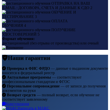
ОТПРАВКА НА ВАШ
E-MAIL : ДОГОВОРА, СЧЕТА И ДАННЫЕ К СДО
2
ОБУЧЕНИЕ И
ТЕСТИРОВАНИЕ
3
ОПЛАТА
ОБУЧЕНИЯ
4
ПОЛУЧЕНИЕ
УДОСТОВЕРЕНИЙ
5
Формат обучения:
дистанционный (без отрыва от производства) или очный
Наши гарантии
Проверка в ФИС ФРДО
— данные о выданном документе
вносятся в федеральный реестр
Актуальные программы
— соответствуют
профессиональным стандартам и ФГОС
Персональное сопровождение
— от записи до получения
документов на руки
Возврат средств
— полный возврат, если обучение не
соответствует заявленному
Консультация
Написать в МАКС