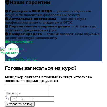
Наши гарантии
Проверка в ФИС ФРДО
— данные о выданном
документе вносятся в федеральный реестр
Актуальные программы
— соответствуют
профессиональным стандартам и ФГОС
Персональное сопровождение
— от записи до
получения документов на руки
Возврат средств
— полный возврат, если обучение
не соответствует заявленному
Консультация
Написать
в МАКС
8 800 550-24-62
Готовы записаться на курс?
Менеджер свяжется в течение 15 минут, ответит на
вопросы и оформит документы
Отправить заявку