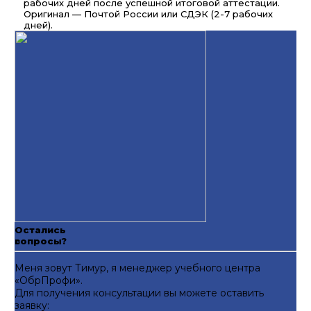
рабочих дней после успешной итоговой аттестации.
Оригинал — Почтой России или СДЭК (2-7 рабочих
дней).
Остались
вопросы?
Меня зовут Тимур, я менеджер учебного центра
«ОбрПрофи».
Для получения консультации вы можете оставить
заявку: