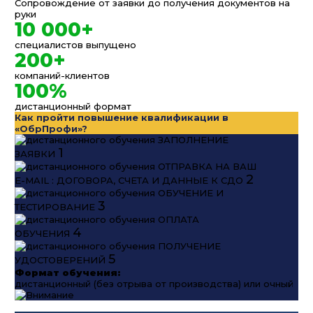
Сопровождение от заявки до получения документов на
руки
10 000+
специалистов выпущено
200+
компаний-клиентов
100%
дистанционный формат
Как пройти повышение квалификации в
«ОбрПрофи»?
ЗАПОЛНЕНИЕ
1
ЗАЯВКИ
ОТПРАВКА НА ВАШ
2
E-MAIL : ДОГОВОРА, СЧЕТА И ДАННЫЕ К СДО
ОБУЧЕНИЕ И
3
ТЕСТИРОВАНИЕ
ОПЛАТА
4
ОБУЧЕНИЯ
ПОЛУЧЕНИЕ
5
УДОСТОВЕРЕНИЙ
Формат обучения:
дистанционный (без отрыва от производства) или очный