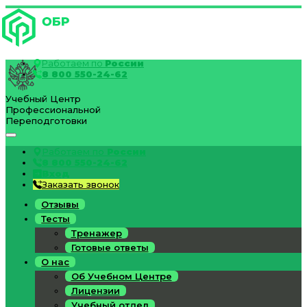
Работаем по
России
8 800 550-24-62
Учебный Центр
Профессиональной
Переподготовки
Работаем по
России
8 800 550-24-62
Вход
Заказать звонок
Отзывы
Тесты
Тренажер
Готовые ответы
О нас
Об Учебном Центре
Лицензии
Учебный отдел