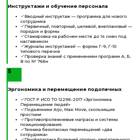
Инструктажи и обучение персонала
Вводный инструктаж — программа для нового
сотрудника
Первичный, повторный, целевой, внеплановый —
порядок и формы
Стажировка на рабочем месте до 14 смен под
наставником
Журналы инструктажей — формы Г-9, Г-10
типового перечня
Проверка знаний с применением программ А, Б,
В по № 766н
5
Эргономика и перемещение подопечных
ГОСТ Р ИСО ТО 12296-2017 «Эргономика.
Перемещение людей»
Подъёмники Arjo, Maxi Move, скользящие
простыни
Противопролежневые матрасы и системы
позиционирования
Техника безопасных перемещений «два
сотрудника»
Профилактика болезней опорно-двигательного