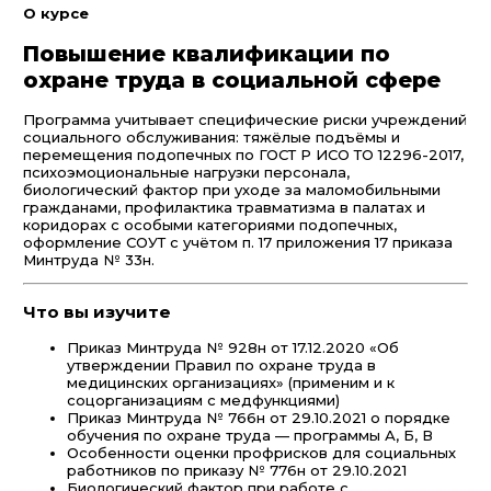
О курсе
Повышение квалификации по
охране труда в социальной сфере
Программа учитывает специфические риски учреждений
социального обслуживания: тяжёлые подъёмы и
перемещения подопечных по ГОСТ Р ИСО ТО 12296-2017,
психоэмоциональные нагрузки персонала,
биологический фактор при уходе за маломобильными
гражданами, профилактика травматизма в палатах и
коридорах с особыми категориями подопечных,
оформление СОУТ с учётом п. 17 приложения 17 приказа
Минтруда № 33н.
Что вы изучите
Приказ Минтруда № 928н от 17.12.2020 «Об
утверждении Правил по охране труда в
медицинских организациях» (применим и к
соцорганизациям с медфункциями)
Приказ Минтруда № 766н от 29.10.2021 о порядке
обучения по охране труда — программы А, Б, В
Особенности оценки профрисков для социальных
работников по приказу № 776н от 29.10.2021
Биологический фактор при работе с