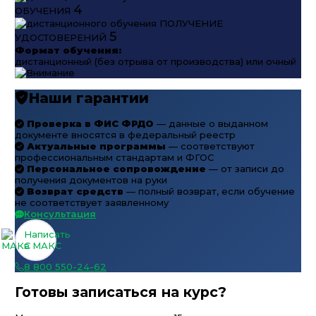
4
ОБУЧЕНИЯ
ПОЛУЧЕНИЕ
5
УДОСТОВЕРЕНИЙ
Формат обучения:
дистанционный (без отрыва от производства) или очный
Наши гарантии
Проверка в ФИС ФРДО
— данные о выданном
документе вносятся в федеральный реестр
Актуальные программы
— соответствуют
профессиональным стандартам и ФГОС
Персональное сопровождение
— от записи до
получения документов на руки
Возврат средств
— полный возврат, если обучение
не соответствует заявленному
Консультация
Написать
в МАКС
8 800 550-24-62
Готовы записаться на курс?