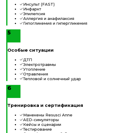
Инсульт (FAST)
Инфаркт
Эпилепсия
Аллергия и анафилаксия
Гипогликемия и гипергликемия
5
Особые ситуации
ДТП
Электротравмы
Утопление
Отравления
Тепловой и солнечный удар
6
Тренировка и сертификация
Манекены Resusci Anne
AED-симуляторы
Кейсы и сценарии
Тестирование