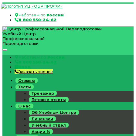
Работаем по
России
8 800 550-24-62
Учебный Центр
Профессиональной
Переподготовки
Работаем по
России
8 800 550-24-62
Вход
Заказать звонок
Отзывы
Тесты
Тренажер
Готовые ответы
О нас
Об Учебном Центре
Лицензии
Учебный отдел
Акции %