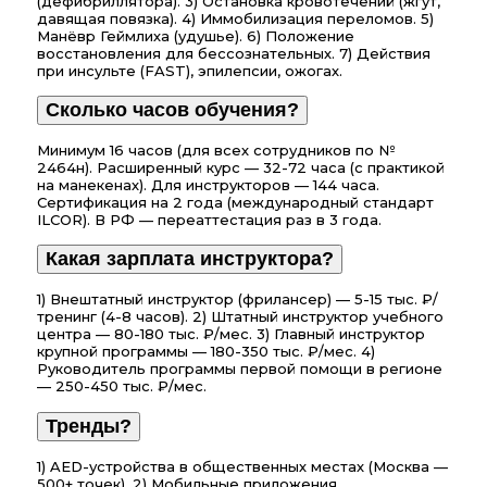
(дефибриллятора). 3) Остановка кровотечений (жгут,
давящая повязка). 4) Иммобилизация переломов. 5)
Манёвр Геймлиха (удушье). 6) Положение
восстановления для бессознательных. 7) Действия
при инсульте (FAST), эпилепсии, ожогах.
Сколько часов обучения?
Минимум 16 часов (для всех сотрудников по №
2464н). Расширенный курс — 32-72 часа (с практикой
на манекенах). Для инструкторов — 144 часа.
Сертификация на 2 года (международный стандарт
ILCOR). В РФ — переаттестация раз в 3 года.
Какая зарплата инструктора?
1) Внештатный инструктор (фрилансер) — 5-15 тыс. ₽/
тренинг (4-8 часов). 2) Штатный инструктор учебного
центра — 80-180 тыс. ₽/мес. 3) Главный инструктор
крупной программы — 180-350 тыс. ₽/мес. 4)
Руководитель программы первой помощи в регионе
— 250-450 тыс. ₽/мес.
Тренды?
1) AED-устройства в общественных местах (Москва —
500+ точек). 2) Мобильные приложения