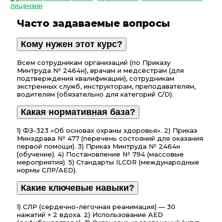
лицензии
Часто задаваемые вопросы
Кому нужен этот курс?
Всем сотрудникам организаций (по Приказу
Минтруда № 2464н), врачам и медсёстрам (для
подтверждения квалификации), сотрудникам
экстренных служб, инструкторам, преподавателям,
водителям (обязательно для категорий C/D).
Какая нормативная база?
1) ФЗ-323 «Об основах охраны здоровья». 2) Приказ
Минздрава № 477 (перечень состояний для оказания
первой помощи). 3) Приказ Минтруда № 2464н
(обучение). 4) Постановление № 794 (массовые
мероприятия). 5) Стандарты ILCOR (международные
нормы СЛР/AED).
Какие ключевые навыки?
1) СЛР (сердечно-лёгочная реанимация) — 30
нажатий + 2 вдоха. 2) Использование AED