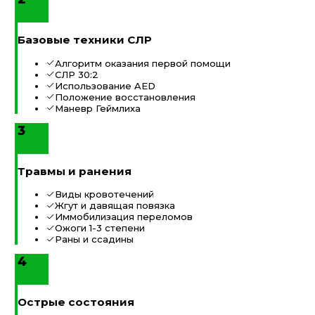
Базовые техники СЛР
Алгоритм оказания первой помощи
СЛР 30:2
Использование AED
Положение восстановления
Маневр Геймлиха
3
Травмы и ранения
Виды кровотечений
Жгут и давящая повязка
Иммобилизация переломов
Ожоги 1-3 степени
Раны и ссадины
4
Острые состояния