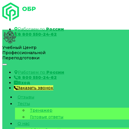
Работаем по
России
8 800 550-24-62
Учебный Центр
Профессиональной
Переподготовки
Работаем по
России
8 800 550-24-62
Вход
Заказать звонок
Отзывы
Тесты
Тренажер
Готовые ответы
О нас