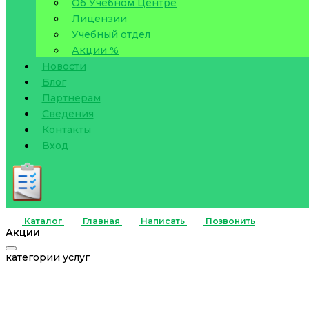
Об Учебном Центре
Лицензии
Учебный отдел
Акции %
Новости
Блог
Партнерам
Сведения
Контакты
Вход
Каталог
Главная
Написать
Позвонить
Акции
категории услуг