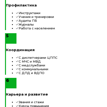
Профилактика
Инструктажи
Учения и тренировки
Аудиты ПБ
Журналы
Работа с населением
5
Координация
С диспетчерами ЦППС
С МЧС и МВД
С медслужбами
С коммунальными
С ДПД и ВДПО
6
Карьера и развитие
Звания и стажи
Курсы повышения