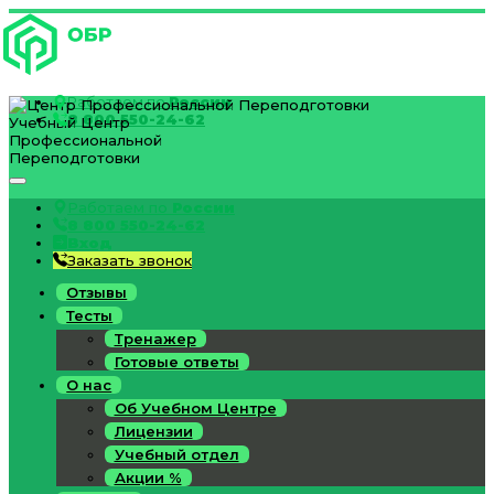
Работаем по
России
8 800 550-24-62
Учебный Центр
Профессиональной
Переподготовки
Работаем по
России
8 800 550-24-62
Вход
Заказать звонок
Отзывы
Тесты
Тренажер
Готовые ответы
О нас
Об Учебном Центре
Лицензии
Учебный отдел
Акции %