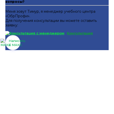
вопросы?
Меня зовут Тимур, я менеджер учебного центра
«ОбрПрофи».
Для получения консультации вы можете оставить
заявку:
Консультация
Написать
в МАКС