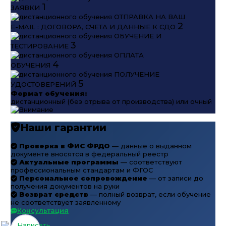
1
ЗАЯВКИ
ОТПРАВКА НА ВАШ
2
E-MAIL : ДОГОВОРА, СЧЕТА И ДАННЫЕ К СДО
ОБУЧЕНИЕ И
3
ТЕСТИРОВАНИЕ
ОПЛАТА
4
ОБУЧЕНИЯ
ПОЛУЧЕНИЕ
5
УДОСТОВЕРЕНИЙ
Формат обучения:
дистанционный (без отрыва от производства) или очный
Наши гарантии
Проверка в ФИС ФРДО
— данные о выданном
документе вносятся в федеральный реестр
Актуальные программы
— соответствуют
профессиональным стандартам и ФГОС
Персональное сопровождение
— от записи до
получения документов на руки
Возврат средств
— полный возврат, если обучение
не соответствует заявленному
Консультация
Написать