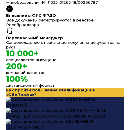
Минобразования № Л035-01265-18/00256787
Внесение в ФИС ФРДО
Все документы регистрируются в реестре
Рособрнадзора
Персональный менеджер
Сопровождение от заявки до получения документов на
руки
10 000+
специалистов выпущено
200+
компаний-клиентов
100%
дистанционный формат
Как пройти повышение квалификации в
«ОбрПрофи»?
ЗАПОЛНЕНИЕ
1
ЗАЯВКИ
ОТПРАВКА НА ВАШ
2
E-MAIL : ДОГОВОРА, СЧЕТА И ДАННЫЕ К СДО
ОБУЧЕНИЕ И
3
ТЕСТИРОВАНИЕ