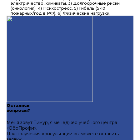
электричество, химикаты. 3) Долгосрочные риски
(онкология). 4) Психостресс. 5) Гибель (5-10
пожарных/год в РФ). 6) Физические нагрузки.
Остались
вопросы?
Меня зовут Тимур, я менеджер учебного центра
«ОбрПрофи».
Для получения консультации вы можете оставить
заявку: