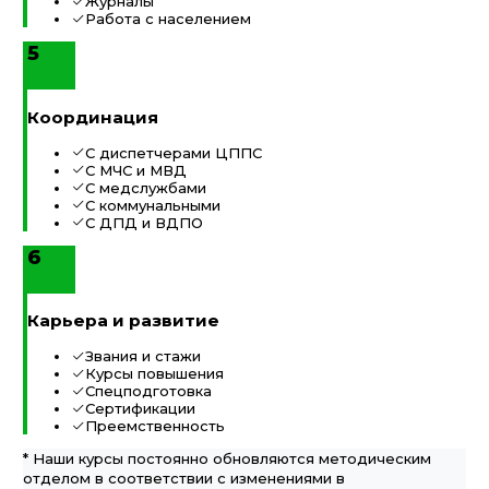
Журналы
Работа с населением
5
Координация
С диспетчерами ЦППС
С МЧС и МВД
С медслужбами
С коммунальными
С ДПД и ВДПО
6
Карьера и развитие
Звания и стажи
Курсы повышения
Спецподготовка
Сертификации
Преемственность
* Наши курсы постоянно обновляются методическим
отделом в соответствии с изменениями в