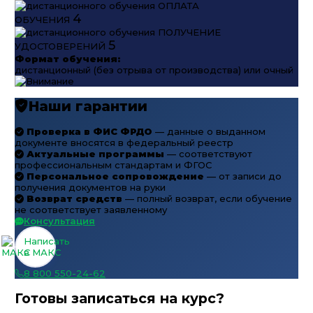
ОПЛАТА
4
ОБУЧЕНИЯ
ПОЛУЧЕНИЕ
5
УДОСТОВЕРЕНИЙ
Формат обучения:
дистанционный (без отрыва от производства) или очный
Наши гарантии
Проверка в ФИС ФРДО
— данные о выданном
документе вносятся в федеральный реестр
Актуальные программы
— соответствуют
профессиональным стандартам и ФГОС
Персональное сопровождение
— от записи до
получения документов на руки
Возврат средств
— полный возврат, если обучение
не соответствует заявленному
Консультация
Написать
в МАКС
8 800 550-24-62
Готовы записаться на курс?