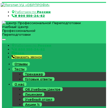
Работаем по
России
8 800 550-24-62
Учебный Центр
Профессиональной
Переподготовки
Работаем по
России
8 800 550-24-62
Вход
Заказать звонок
Отзывы
Тесты
Тренажер
Готовые ответы
О нас
Об Учебном Центре
Лицензии
Учебный отдел
Акции %