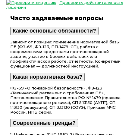
Проверить действительность
лицензии
Часто задаваемые вопросы
Какие основные обязанности?
Зависит от позиции: применение нормативной базы
ПБ (ФЗ-69, ФЗ-123, ПП-1479, СП), работа с
современными средствами противопожарной
защиты, участие в боевых действиях или
профилактической работе, отчётность. Конкретный
функционал — должностной инструкцией.
Какая нормативная база?
ФЗ-69 «О пожарной безопасности», ФЗ-123
«Технический регламент о требованиях ПБ»,
Постановление Правительства РФ № 1479 (правила
противопожарного режима), СП 5.13130 (АУПТ), СП
1.13130 (эвакуация), СП 3.13130 (СОУЭ), Приказы МЧС
России, НПБ серии.
Современные тренды?
1) Цифровизация (ГИС МЧС). 2) Беспилотники для