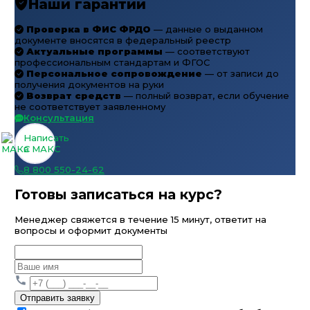
Наши гарантии
Проверка в ФИС ФРДО
— данные о выданном
документе вносятся в федеральный реестр
Актуальные программы
— соответствуют
профессиональным стандартам и ФГОС
Персональное сопровождение
— от записи до
получения документов на руки
Возврат средств
— полный возврат, если обучение
не соответствует заявленному
Консультация
Написать
в МАКС
8 800 550-24-62
Готовы записаться на курс?
Менеджер свяжется в течение 15 минут, ответит на
вопросы и оформит документы
Отправить заявку