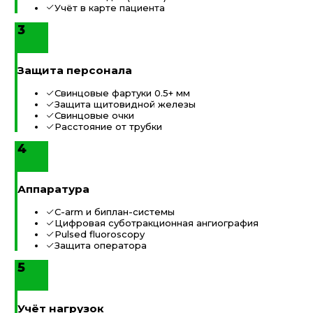
Учёт в карте пациента
3
Защита персонала
Свинцовые фартуки 0.5+ мм
Защита щитовидной железы
Свинцовые очки
Расстояние от трубки
4
Аппаратура
C-arm и биплан-системы
Цифровая суботракционная ангиография
Pulsed fluoroscopy
Защита оператора
5
Учёт нагрузок