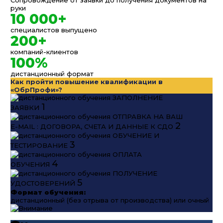
руки
10 000+
специалистов выпущено
200+
компаний-клиентов
100%
дистанционный формат
Как пройти повышение квалификации в
«ОбрПрофи»?
ЗАПОЛНЕНИЕ
1
ЗАЯВКИ
ОТПРАВКА НА ВАШ
2
E-MAIL : ДОГОВОРА, СЧЕТА И ДАННЫЕ К СДО
ОБУЧЕНИЕ И
3
ТЕСТИРОВАНИЕ
ОПЛАТА
4
ОБУЧЕНИЯ
ПОЛУЧЕНИЕ
5
УДОСТОВЕРЕНИЙ
Формат обучения:
дистанционный (без отрыва от производства) или очный