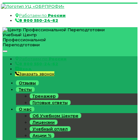
Работаем по
России
8 800 550-24-62
Учебный Центр
Профессиональной
Переподготовки
Работаем по
России
8 800 550-24-62
Вход
Заказать звонок
Отзывы
Тесты
Тренажер
Готовые ответы
О нас
Об Учебном Центре
Лицензии
Учебный отдел
Акции %