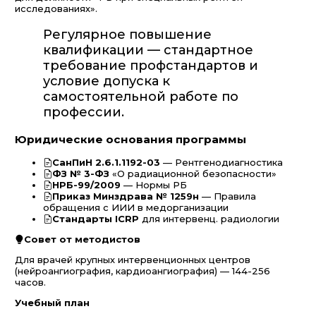
исследованиях».
Регулярное повышение
квалификации — стандартное
требование профстандартов и
условие допуска к
самостоятельной работе по
профессии.
Юридические основания программы
СанПиН 2.6.1.1192-03
— Рентгенодиагностика
ФЗ № 3-ФЗ
«О радиационной безопасности»
НРБ-99/2009
— Нормы РБ
Приказ Минздрава № 1259н
— Правила
обращения с ИИИ в медорганизации
Стандарты ICRP
для интервенц. радиологии
Совет от методистов
Для врачей крупных интервенционных центров
(нейроангиография, кардиоангиография) — 144-256
часов.
Учебный план