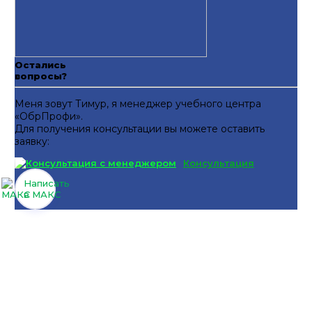
Остались
вопросы?
Меня зовут Тимур, я менеджер учебного центра
«ОбрПрофи».
Для получения консультации вы можете оставить
заявку:
Консультация
Написать
в МАКС