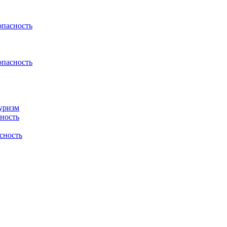
пасность
пасность
туризм
сность
сность