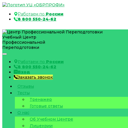
Работаем по
России
8 800 550-24-62
Учебный Центр
Профессиональной
Переподготовки
Работаем по
России
8 800 550-24-62
Вход
Заказать звонок
Отзывы
Тесты
Тренажер
Готовые ответы
О нас
Об Учебном Центре
Лицензии