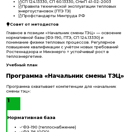
СП 124.13330, СП 60.13330, СНиП 41-02-2003
Правила технической эксплуатации тепловых
энергоустановок (ПТЭ ТЭ)
Профстандарты Минтруда РФ
Совет от методистов
Главное в позиции «Начальник смены ТЭЦ» — освоение
нормативной базы (ФЗ-190, ПТЭ, СП 124.13330) и
понимание физики тепловых процессов. Регулярное
повышение квалификации с учётом новых требований
Ростехнадзора и Минэнерго = устойчивый рост в
теплоэнергетике.
Учебный план
Программа «Начальник смены ТЭЦ»
Программа охватывает компетенции для «начальник
смены тэц»:
1
Нормативная база
ФЗ-190 (теплоснабжение)
ФЗ-116 (ОПО)