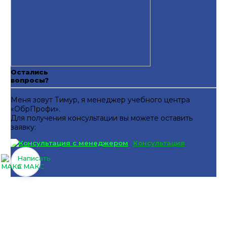
Остались
вопросы?
Меня зовут Тимур, я менеджер учебного центра
«ОбрПрофи».
Для получения консультации вы можете оставить
заявку:
Консультация
Написать
в МАКС