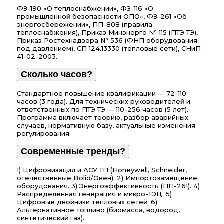
ФЗ-190 «О теплоснабжении», ФЗ-116 «О
промышленной безопасности ОПО», ФЗ-261 «Об
энергосбережении», ПП-808 (правила
теплоснабжения), Приказ Минэнерго № 115 (ПТЭ ТЭ),
Приказ Ростехнадзора № 536 (ФНП оборудования
под давлением), СП 124.13330 (тепловые сети), СНиП
41-02-2003.
Сколько часов?
Стандартное повышение квалификации — 72-110
часов (3 года). Для технических руководителей и
ответственных по ПТЭ ТЭ — 110-256 часов (5 лет).
Программа включает теорию, разбор аварийных
случаев, нормативную базу, актуальные изменения
регулирования.
Современные тренды?
1) Цифровизация и АСУ ТП (Honeywell, Schneider,
отечественные Bolid/Овен). 2) Импортозамещение
оборудования. 3) Энергоэффективность (ПП-261). 4)
Распределённая генерация и микро-ТЭЦ. 5)
Цифровые двойники тепловых сетей. 6)
Альтернативное топливо (биомасса, водород,
синтетический газ).