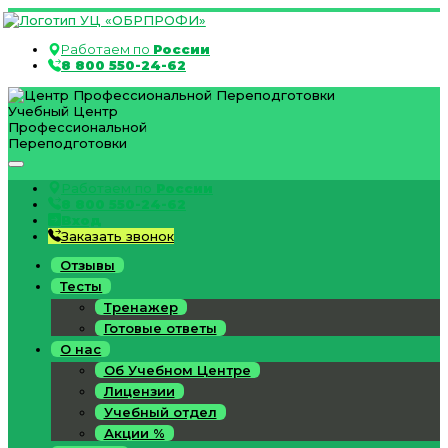
Работаем по
России
8 800 550-24-62
Учебный Центр
Профессиональной
Переподготовки
Работаем по
России
8 800 550-24-62
Вход
Заказать звонок
Отзывы
Тесты
Тренажер
Готовые ответы
О нас
Об Учебном Центре
Лицензии
Учебный отдел
Акции %