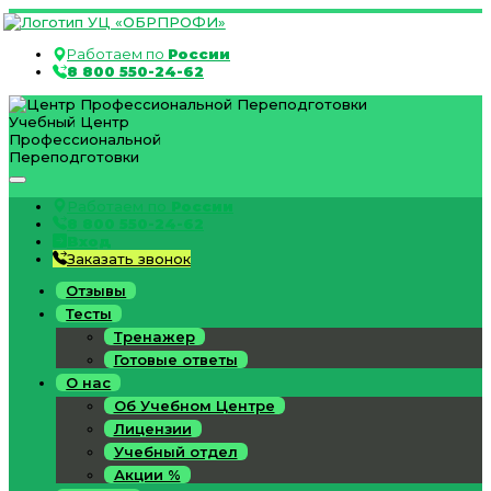
Работаем по
России
8 800 550-24-62
Учебный Центр
Профессиональной
Переподготовки
Работаем по
России
8 800 550-24-62
Вход
Заказать звонок
Отзывы
Тесты
Тренажер
Готовые ответы
О нас
Об Учебном Центре
Лицензии
Учебный отдел
Акции %