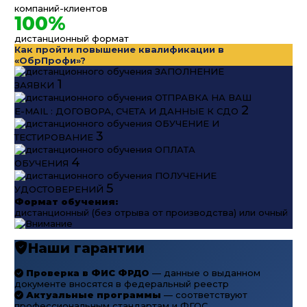
компаний-клиентов
100%
дистанционный формат
Как пройти повышение квалификации в
«ОбрПрофи»?
ЗАПОЛНЕНИЕ
1
ЗАЯВКИ
ОТПРАВКА НА ВАШ
2
E-MAIL : ДОГОВОРА, СЧЕТА И ДАННЫЕ К СДО
ОБУЧЕНИЕ И
3
ТЕСТИРОВАНИЕ
ОПЛАТА
4
ОБУЧЕНИЯ
ПОЛУЧЕНИЕ
5
УДОСТОВЕРЕНИЙ
Формат обучения:
дистанционный (без отрыва от производства) или очный
Наши гарантии
Проверка в ФИС ФРДО
— данные о выданном
документе вносятся в федеральный реестр
Актуальные программы
— соответствуют
профессиональным стандартам и ФГОС