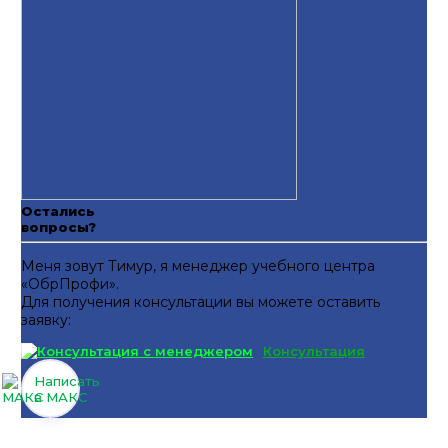
Остались
вопросы?
Меня зовут Тимур, я менеджер учебного центра
«ОбрПрофи».
Для получения консультации вы можете оставить
заявку:
Консультация
Написать
в МАКС