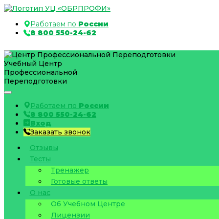
Работаем по
России
8 800 550-24-62
Учебный Центр
Профессиональной
Переподготовки
Работаем по
России
8 800 550-24-62
Вход
Заказать звонок
Отзывы
Тесты
Тренажер
Готовые ответы
О нас
Об Учебном Центре
Лицензии