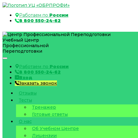
Работаем по
России
8 800 550-24-62
Учебный Центр
Профессиональной
Переподготовки
Работаем по
России
8 800 550-24-62
Вход
Заказать звонок
Отзывы
Тесты
Тренажер
Готовые ответы
О нас
Об Учебном Центре
Лицензии