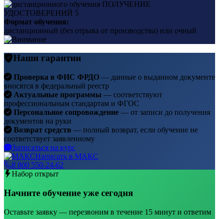
ПОЛУЧЕНИЕ
УДОСТОВЕРЕНИЙ
5
Формат обучения:
дистанционный (без отрыва от производства) или очный
Наши гарантии
Проверка в ФИС ФРДО
— данные о выданном документе
вносятся в федеральный реестр
Актуальные программы
— соответствуют
профессиональным стандартам и ФГОС
Персональное сопровождение
— от записи до получения
документов на руки
Возврат средств
— полный возврат, если обучение не
соответствует заявленному
Записаться на курс
Написать в МАКС
8 800 550-24-62
Набор открыт
Начните обучение уже сегодня
Оставьте заявку — перезвоним в течение 15 минут и ответим