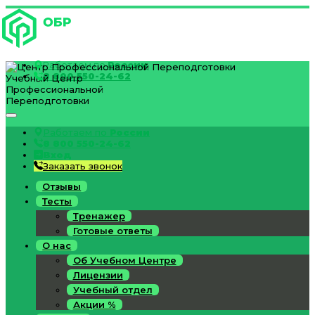
Работаем по
России
8 800 550-24-62
Учебный Центр
Профессиональной
Переподготовки
Работаем по
России
8 800 550-24-62
Вход
Заказать звонок
Отзывы
Тесты
Тренажер
Готовые ответы
О нас
Об Учебном Центре
Лицензии
Учебный отдел
Акции %