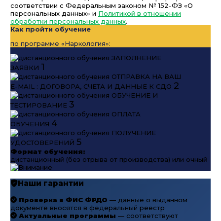
соответствии с Федеральным законом № 152-ФЗ «О
персональных данных» и
Политикой в отношении
обработки персональных данных
.
Как пройти обучение
по программе «Наркология»:
ЗАПОЛНЕНИЕ
1
ЗАЯВКИ
ОТПРАВКА НА ВАШ
2
E-MAIL : ДОГОВОРА, СЧЕТА И ДАННЫЕ К СДО
ОБУЧЕНИЕ И
3
ТЕСТИРОВАНИЕ
ОПЛАТА
4
ОБУЧЕНИЯ
ПОЛУЧЕНИЕ
5
УДОСТОВЕРЕНИЙ
Формат обучения:
дистанционный (без отрыва от производства) или очный
Наши гарантии
Проверка в ФИС ФРДО
— данные о выданном
документе вносятся в федеральный реестр
Актуальные программы
— соответствуют