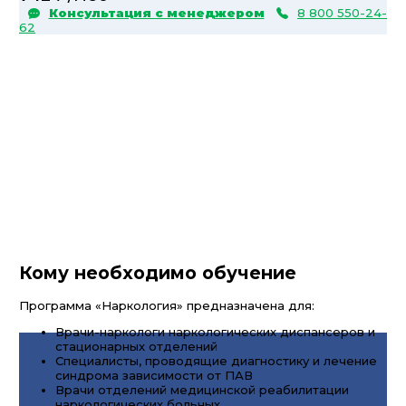
Консультация с менеджером
8 800 550-24-
62
Кому необходимо обучение
Программа «Наркология» предназначена для:
Врачи-наркологи наркологических диспансеров и
стационарных отделений
Специалисты, проводящие диагностику и лечение
синдрома зависимости от ПАВ
Врачи отделений медицинской реабилитации
наркологических больных