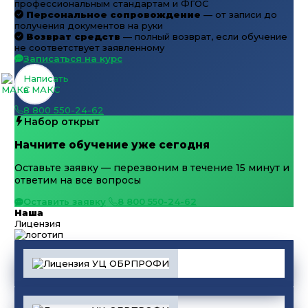
профессиональным стандартам и ФГОС
Персональное сопровождение
— от записи до
получения документов на руки
Возврат средств
— полный возврат, если обучение
не соответствует заявленному
Записаться на курс
Написать
в МАКС
8 800 550-24-62
Набор открыт
Начните обучение уже сегодня
Оставьте заявку — перезвоним в течение 15 минут и
ответим на все вопросы
Оставить заявку
8 800 550-24-62
Наша
Лицензия