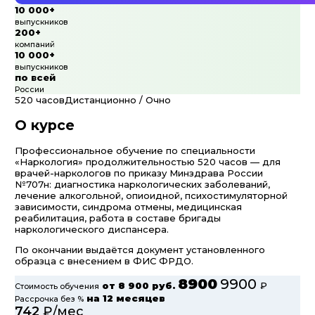
10 000+
выпускников
200+
компаний
10 000+
выпускников
по всей
России
520 часов
Дистанционно / Очно
О курсе
Профессиональное обучение по специальности
«Наркология» продолжительностью 520 часов — для
врачей-наркологов по приказу Минздрава России
№707н: диагностика наркологических заболеваний,
лечение алкогольной, опиоидной, психостимуляторной
зависимости, синдрома отмены, медицинская
реабилитация, работа в составе бригады
наркологического диспансера.
По окончании выдаётся документ установленного
образца с внесением в ФИС ФРДО.
8900
9900
от
8 900 руб.
₽
Стоимость обучения
на 12 месяцев
Рассрочка без %
742
₽/мес