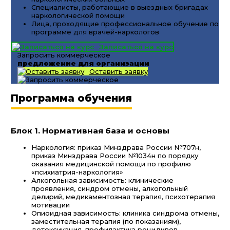
Специалисты, работающие в выездных бригадах
наркологической помощи
Лица, проходящие профессиональное обучение по
программе для врачей-наркологов
Записаться на курс
Запросить коммерческое
предложение для организации
Оставить заявку
Программа обучения
Блок 1. Нормативная база и основы
Наркология: приказ Минздрава России №707н,
приказ Минздрава России №1034н по порядку
оказания медицинской помощи по профилю
«психиатрия-наркология»
Алкогольная зависимость: клинические
проявления, синдром отмены, алкогольный
делирий, медикаментозная терапия, психотерапия
мотивации
Опиоидная зависимость: клиника синдрома отмены,
заместительная терапия (по показаниям),
детоксикация, профилактика рецидивов