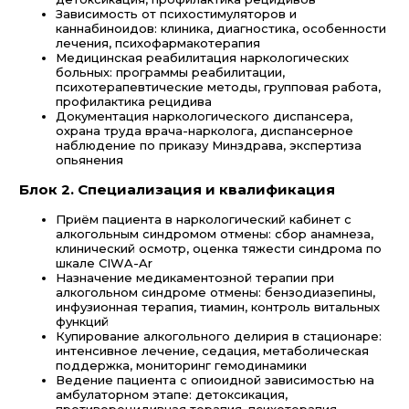
Зависимость от психостимуляторов и
каннабиноидов: клиника, диагностика, особенности
лечения, психофармакотерапия
Медицинская реабилитация наркологических
больных: программы реабилитации,
психотерапевтические методы, групповая работа,
профилактика рецидива
Документация наркологического диспансера,
охрана труда врача-нарколога, диспансерное
наблюдение по приказу Минздрава, экспертиза
опьянения
Блок 2. Специализация и квалификация
Приём пациента в наркологический кабинет с
алкогольным синдромом отмены: сбор анамнеза,
клинический осмотр, оценка тяжести синдрома по
шкале CIWA-Ar
Назначение медикаментозной терапии при
алкогольном синдроме отмены: бензодиазепины,
инфузионная терапия, тиамин, контроль витальных
функций
Купирование алкогольного делирия в стационаре:
интенсивное лечение, седация, метаболическая
поддержка, мониторинг гемодинамики
Ведение пациента с опиоидной зависимостью на
амбулаторном этапе: детоксикация,