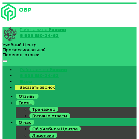
Работаем по
России
8 800 550-24-62
Учебный Центр
Профессиональной
Переподготовки
Работаем по
России
8 800 550-24-62
Вход
Заказать звонок
Отзывы
Тесты
Тренажер
Готовые ответы
О нас
Об Учебном Центре
Лицензии