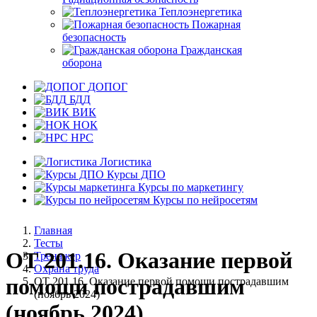
Теплоэнергетика
Пожарная
безопасность
Гражданская
оборона
ДОПОГ
БДД
ВИК
НОК
НРС
Логистика
Курсы ДПО
Курсы по маркетингу
Курсы по нейросетям
Главная
Тесты
ОТ 201.16. Оказание первой
Тренажер
Охрана труда
помощи пострадавшим
ОТ 201.16. Оказание первой помощи пострадавшим
(ноябрь 2024)
(ноябрь 2024)