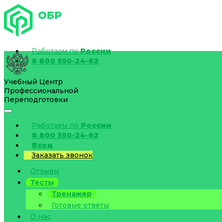
Работаем по
России
8 800 550-24-62
Учебный Центр
Профессиональной
Переподготовки
Работаем по
России
8 800 550-24-62
Вход
Заказать звонок
Отзывы
Тесты
Тренажер
Готовые ответы
О нас