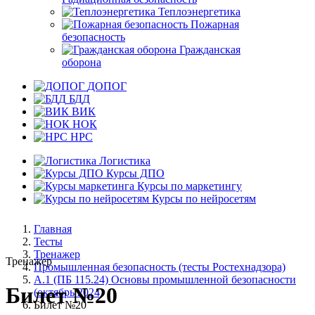
Теплоэнергетика
Пожарная
безопасность
Гражданская
оборона
ДОПОГ
БДД
ВИК
НОК
НРС
Логистика
Курсы ДПО
Курсы по маркетингу
Курсы по нейросетям
Главная
Тесты
Тренажер
Тренажер
Промышленная безопасность (тесты Ростехнадзора)
А.1 (ПБ 115.24) Основы промышленной безопасности
Билет №20
(октябрь 2024)
Билет №20