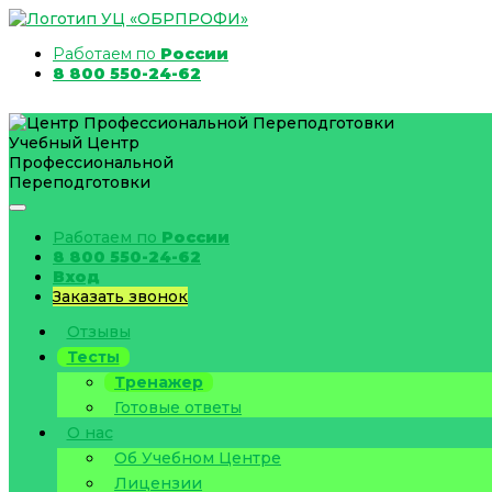
Работаем по
России
8 800 550-24-62
Учебный Центр
Профессиональной
Переподготовки
Работаем по
России
8 800 550-24-62
Вход
Заказать звонок
Отзывы
Тесты
Тренажер
Готовые ответы
О нас
Об Учебном Центре
Лицензии