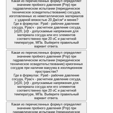
Какая из перечисленных формул определяет
значение пробного давления (Рпр) при
гидравлическом испытании (периодическое
техническое освидетельствование) сосудов,
изготовленных из неметаллических материалов
с ударной вязкостью 20 Дж/см² и менее?
Где в формулах: Рраб - рабочее давление
сосуда, Ррасч - расчетное давление сосуда,
[σ]20, [σ]t - допускаемые напряжения для
материала сосуда или его элементов
соответственно при 20 oС и расчетной
температуре, МПа. Выберите правильный
вариант ответа.
Какая из перечисленных формул определяет
значение пробного давления (Рпр) при
гидравлическом испытании (периодическое
техническое освидетельствование) криогенных
сосудов при наличии вакуума в изоляционном
пространстве?
Где в формулах: Рраб - рабочее давление
сосуда, Ррасч - расчетное давление сосуда,
[σ]20, [σ]t - допускаемые напряжения для
материала сосуда или его элементов
соответственно при 20 оС и расчетной
температуре, МПа. Выберите правильный
вариант ответа.
Какая из перечисленных формул определяет
значение пробного давления (Рпр) при
гидравлическом испытании (периодическое