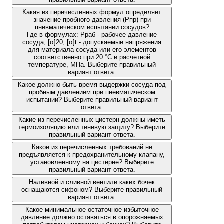
Какая из перечисленных формул определяет
значение пробного давления (Рпр) при
пневматическом испытании сосудов?
Где в формулах: Рраб - рабочее давление
сосуда, [σ]20, [σ]t - допускаемые напряжения
для материала сосуда или его элементов
соответственно при 20 °С и расчетной
температуре, МПа. Выберите правильный
вариант ответа.
Какое должно быть время выдержки сосуда под
пробным давлением при пневматическом
испытании? Выберите правильный вариант
ответа.
Какие из перечисленных цистерн должны иметь
термоизоляцию или теневую защиту? Выберите
правильный вариант ответа.
Какое из перечисленных требований не
предъявляется к предохранительному клапану,
установленному на цистерне? Выберите
правильный вариант ответа.
Наливной и сливной вентили каких бочек
оснащаются сифоном? Выберите правильный
вариант ответа.
Какое минимальное остаточное избыточное
давление должно оставаться в опорожняемых