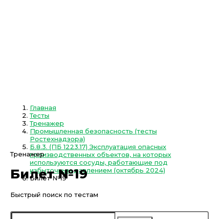
Главная
Тесты
Тренажер
Промышленная безопасность (тесты
Ростехнадзора)
Б.8.3. (ПБ 1223.17) Эксплуатация опасных
Тренажер
производственных объектов, на которых
используются сосуды, работающие под
избыточным давлением (октябрь 2024)
Билет №19
Билет №19
Быстрый поиск по тестам