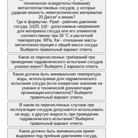
техническое освидетельствование)
металлопластиковых сосудов, у которых
ударная вязкость неметаллических материалов
20 Дж/см² и менее?
Где в формулах: Рраб - рабочее давление
сосуда, [σ]20, [σ]t - допускаемые напряжения
для материала сосуда или его элементов
соответственно при 20 °С и расчетной
температуре, МПа, Км - отношение массы
металлоконструкции к общей массе сосуда.
Выберите правильный вариант ответа.
Какое из перечисленных требований при
проведении гидравлического испытания сосудов
указано верно? Выберите 2 варианта ответа.
Какая должна быть минимальная температура
воды, используемая для гидравлического
испытания сосуда (если конкретное значение не
указано в технической документации
организации-изготовителя)? Выберите
правильный вариант ответа.
В каком из перечисленных случаев при
эксплуатации сосудов допускается использовать
не воду, а другую жидкость при проведении
гидравлического испытания? Выберите
правильный вариант ответа.
Какое должно быть минимальное время
выдержки под пробным давлением сосуда,