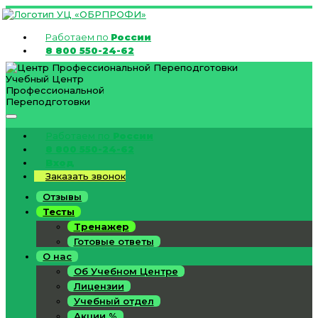
Работаем по
России
8 800 550-24-62
Учебный Центр
Профессиональной
Переподготовки
Работаем по
России
8 800 550-24-62
Вход
Заказать звонок
Отзывы
Тесты
Тренажер
Готовые ответы
О нас
Об Учебном Центре
Лицензии
Учебный отдел
Акции %