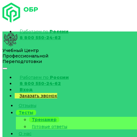
Работаем по
России
8 800 550-24-62
Учебный Центр
Профессиональной
Переподготовки
Работаем по
России
8 800 550-24-62
Вход
Заказать звонок
Отзывы
Тесты
Тренажер
Готовые ответы
О нас